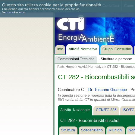
Questo sito utilizza cookie per le proprie funzionalità
Chi siamo
Dove siamo
Contattaci
Come 
Chiudendo questo banner acconsenti all'uso dei cookie.
Vedi cookie attivi
Info
Attività Normativa
Gruppi Consultivi
Commissioni Tecniche
Struttura e persone
Path:
Home
»
Attività Normativa
»
CT 282 - Biocombusti
CT 282 - Biocombustibili so
Coordinatore CT:
Dr. Toscano Giuseppe
- Pr
In questa sezione è riportata tutta la document
ISO svolta dalla CT in qualittà di Mirror Commit
Attività Nazionale
CEN/TC 335
ISO/TC
CT 282 - Biocombustibili solidi
Struttura
Scadenziario
Riunioni
Nor