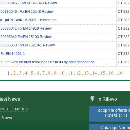
00335045 - FprEN 14774-3 Review
CT 282
00335046 - FprEN 15148 Review
CT 282
0 - prEN 14961-6:2009 + comments
CT 282
00335041 FprEN 14918 Review
CT 282
00335042 FprEN 15103 Review
CT 282
00335053 FprEN 15210-1 Review
CT 282
FprEN 14961-1
CT 282
 n. 225 Vote on draft resolutions 67 to 83 by correspondence
CT 282
1 .
2
.
3
.
4
.
5
.
6
.
7
.
8
.
9
.
10
.
11
.
12
.
13
.
14
.
15
.
16
...
16
test News
In Rilievo
ONE TELEMATICA
scopri le offerte 
Corsi CTI
o News
Catalogo Norm