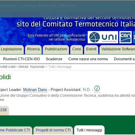
associarsi
Catalogo Norme UNI, CEN e ISO
Legislazione
Ricerca
Pubblicazioni
Corsi
Eventi
Validazione Softwar
Riunioni CTI-CEN-ISO
Scadenze
Come nasce una norma
Documenti a 
bili solidi
»
Attività Nazionale
» Tutti i messaggi
lidi
oject Leader:
Molinari Dario
- Project Assistant:
N.D.
-
azione del Gruppo Consultivo o della Commissione Tecnica, suddivisa tra attività na
tee.
 238
me Pubblicate CTI
Progetti di norma CTI
Tutti i messaggi