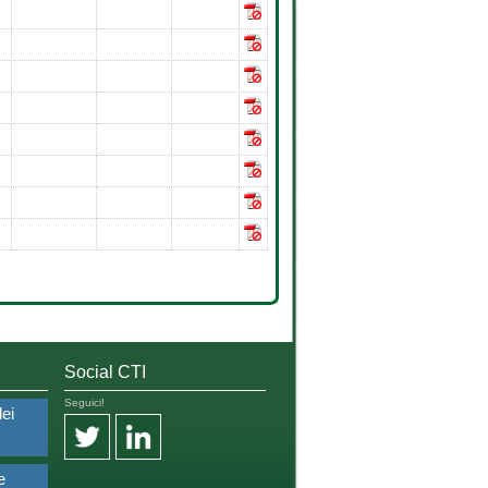
Social CTI
Seguici!
dei
e