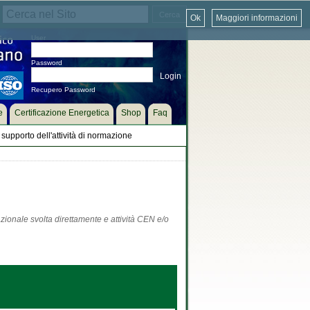
Ok
Maggiori informazioni
User
Password
Recupero Password
e
Certificazione Energetica
Shop
Faq
supporto dell'attività di normazione
zionale svolta direttamente e attività CEN e/o