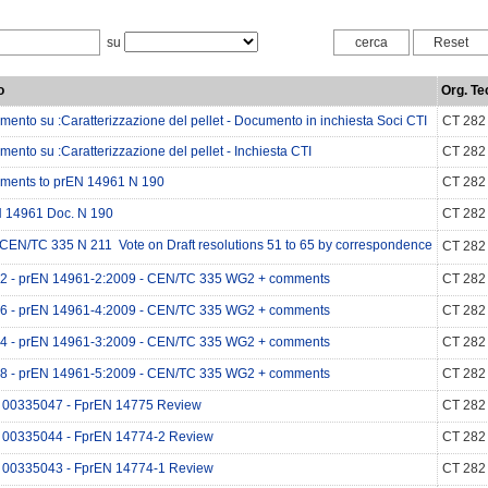
su
o
Org. Te
ento su :Caratterizzazione del pellet - Documento in inchiesta Soci CTI
CT 282
ento su :Caratterizzazione del pellet - Inchiesta CTI
CT 282
ents to prEN 14961 N 190
CT 282
 14961 Doc. N 190
CT 282
CEN/TC 335 N 211  Vote on Draft resolutions 51 to 65 by correspondence
CT 282
2 - prEN 14961-2:2009 - CEN/TC 335 WG2 + comments
CT 282
6 - prEN 14961-4:2009 - CEN/TC 335 WG2 + comments
CT 282
4 - prEN 14961-3:2009 - CEN/TC 335 WG2 + comments
CT 282
8 - prEN 14961-5:2009 - CEN/TC 335 WG2 + comments
CT 282
00335047 - FprEN 14775 Review
CT 282
00335044 - FprEN 14774-2 Review
CT 282
00335043 - FprEN 14774-1 Review
CT 282