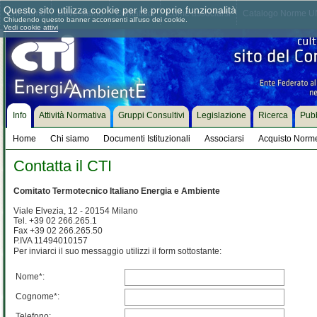
Questo sito utilizza cookie per le proprie funzionalità
Chi siamo
Dove siamo
Contattaci
Come associarsi
Catalogo Norme UN
Chiudendo questo banner acconsenti all'uso dei cookie.
Vedi cookie attivi
Info
Attività Normativa
Gruppi Consultivi
Legislazione
Ricerca
Pubb
Home
Chi siamo
Documenti Istituzionali
Associarsi
Acquisto Norm
Contatta il CTI
Comitato Termotecnico Italiano Energia e Ambiente
Viale Elvezia, 12 - 20154 Milano
Tel. +39 02 266.265.1
Fax +39 02 266.265.50
P.IVA 11494010157
Per inviarci il suo messaggio utilizzi il form sottostante:
Nome*:
Cognome*:
Telefono: