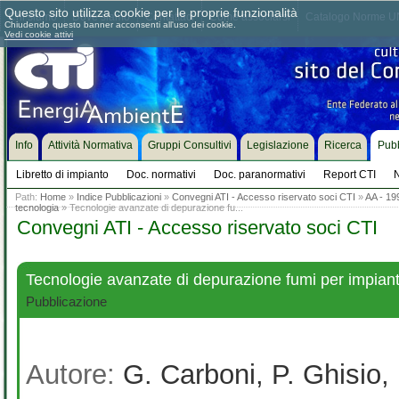
Questo sito utilizza cookie per le proprie funzionalità
Chi siamo
Dove siamo
Contattaci
Come associarsi
Catalogo Norme UN
Chiudendo questo banner acconsenti all'uso dei cookie.
Vedi cookie attivi
Info
Attività Normativa
Gruppi Consultivi
Legislazione
Ricerca
Pubb
Libretto di impianto
Doc. normativi
Doc. paranormativi
Report CTI
N
Path:
Home
»
Indice Pubblicazioni
»
Convegni ATI - Accesso riservato soci CTI
»
AA - 199
tecnologia
» Tecnologie avanzate di depurazione fu...
Convegni ATI - Accesso riservato soci CTI
Tecnologie avanzate di depurazione fumi per impianti 
Pubblicazione
Autore:
G. Carboni, P. Ghisio, 