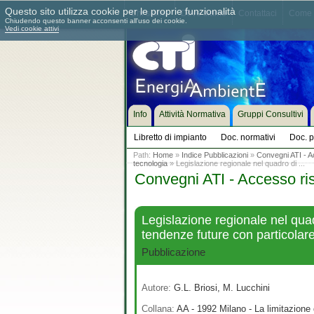
Questo sito utilizza cookie per le proprie funzionalità
Chi siamo
Dove siamo
Contattaci
Come 
Chiudendo questo banner acconsenti all'uso dei cookie.
Vedi cookie attivi
Info
Attività Normativa
Gruppi Consultivi
Libretto di impianto
Doc. normativi
Doc. p
Path:
Home
»
Indice Pubblicazioni
»
Convegni ATI - A
tecnologia
» Legislazione regionale nel quadro di ...
Convegni ATI - Accesso ri
Legislazione regionale nel quadr
tendenze future con particolare 
Pubblicazione
Autore:
G.L. Briosi, M. Lucchini
Collana:
AA - 1992 Milano - La limitazione 