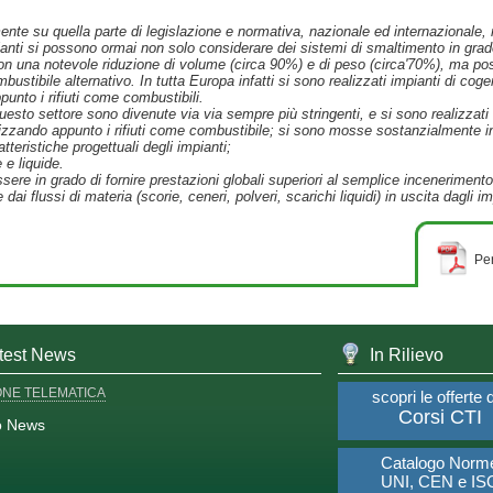
te su quella parte di legislazione e normativa, nazionale ed internazionale, ri
pianti si possono ormai non solo considerare dei sistemi di smaltimento in grado
i, con una notevole riduzione di volume (circa 90%) e di peso (circa'70%), ma p
bustibile alternativo. In tutta Europa infatti si sono realizzati impianti di co
punto i rifiuti come combustibili.
uesto settore sono divenute via via sempre più stringenti, e si sono realizzat
ilizzando appunto i rifiuti come combustibile; si sono mosse sostanzialmente in
tteristiche progettuali degli impianti;
 e liquide.
sere in grado di fornire prestazioni globali superiori al semplice inceneriment
ai flussi di materia (scorie, ceneri, polveri, scarichi liquidi) in uscita dagli im
Per
test News
In Rilievo
ONE TELEMATICA
scopri le offerte 
Corsi CTI
o News
Catalogo Norm
UNI, CEN e IS