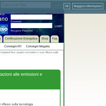
Ok
Maggiori informazioni
User
Password
Recupero Password
e
Certificazione Energetica
Shop
Faq
Convegni ATI
Convegni Megalia
impianti fissi: quadro normativo e suoi riflessi sulla
tazioni alle emissioni e
riflessi sulla tecnologia