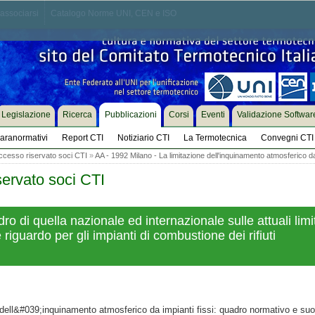
associarsi
Catalogo Norme UNI, CEN e ISO
Legislazione
Ricerca
Pubblicazioni
Corsi
Eventi
Validazione Softwar
aranormativi
Report CTI
Notiziario CTI
La Termotecnica
Convegni CTI
ccesso riservato soci CTI
»
AA - 1992 Milano - La limitazione dell'inquinamento atmosferico da 
servato soci CTI
o di quella nazionale ed internazionale sulle attuali limi
riguardo per gli impianti di combustione dei rifiuti
dell&#039;inquinamento atmosferico da impianti fissi: quadro normativo e suoi 