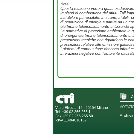
Note:
Questa relazione verterà quasi esclusivamen
impianti di combustione dei rifiuti. Tali im
instabile e putrescibile, in scorie, stabil
di produzione di energia a partire da un com
elettrica e teleriscaldamento utilizzando ap
Le normative di protezione ambientale in q
di energia elettrica e teleriscaldamento ut
prescrizioni tecniche che riguardano le cara
prescrizioni relative alle emissioni gassose
I sistemi di combustione debbono infatti es
interazioni negative con l'ambiente causate d
La
VOTAZI
Viale Elvezia, 12 - 20154 Milano
Tel. +39 02 266.265.1
Archivi
Fax +39 02 266.265.50
P.IVA 11494010157