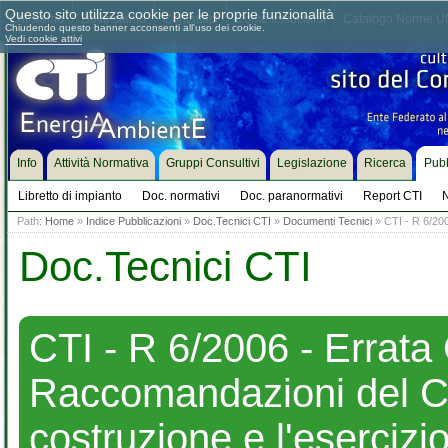
Questo sito utilizza cookie per le proprie funzionalità
Chi siamo
Dove siamo
Contattaci
Come associarsi
Catalogo Norme UN
Chiudendo questo banner acconsenti all'uso dei cookie.
Vedi cookie attivi
Info
Attività Normativa
Gruppi Consultivi
Legislazione
Ricerca
Pubb
Libretto di impianto
Doc. normativi
Doc. paranormativi
Report CTI
N
Path:
Home
»
Indice Pubblicazioni
»
Doc.Tecnici CTI
»
Documenti Tecnici
» CTI - R 6/200
Doc.Tecnici CTI
CTI - R 6/2006 - Errata
Raccomandazioni del CTI
costruzione e l'esercizio