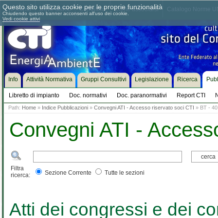
Questo sito utilizza cookie per le proprie funzionalità
Chi siamo
Dove siamo
Contattaci
Come associarsi
Catalogo Norme UN
Chiudendo questo banner acconsenti all'uso dei cookie.
Vedi cookie attivi
Info
Attività Normativa
Gruppi Consultivi
Legislazione
Ricerca
Pubb
Libretto di impianto
Doc. normativi
Doc. paranormativi
Report CTI
N
Path:
Home
»
Indice Pubblicazioni
»
Convegni ATI - Accesso riservato soci CTI
» BT - 40 
Convegni ATI - Accesso
Filtra
Sezione Corrente
Tutte le sezioni
ricerca:
Atti dei congressi e dei co