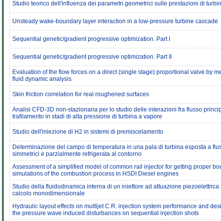
Studio teorico dell'influenza dei parametri geometrici sulle prestazioni di turbi
Unsteady wake-boundary layer interaction in a low-pressure turbine cascade
Sequential genetic/gradient progressive optimization. Part I
Sequential genetic/gradient progressive optimization. Part II
Evaluation of the flow forces on a direct (single stage) proportional valve by 
fluid dynamic analysis
Skin friction correlation for real roughened surfaces
Analisi CFD-3D non-stazionaria per lo studio delle interazioni fra flusso princip
trafilamento in stadi di alta pressione di turbina a vapore
Studio dell'iniezione di H2 in sistemi di premiscelamento
Determinazione del campo di temperatura in una pala di turbina esposta a flus
simmetrici e parzialmente refrigerata al contorno
Assessment of a simplified model of common rail injector for getting proper bo
simulations of the combustion process in HSDI Diesel engines
Studio della fluidodinamica interna di un iniettore ad attuazione piezoelettric
calcolo monodimensionale
Hydraulic layout effects on multijet C.R. injection system performance and desi
the pressure wave induced disturbances on sequential injection shots