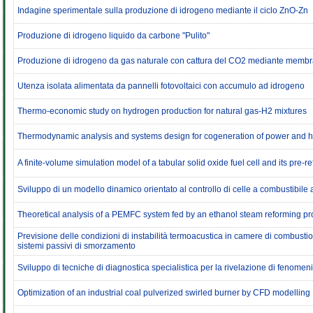
Indagine sperimentale sulla produzione di idrogeno mediante il ciclo ZnO-Zn
Produzione di idrogeno liquido da carbone "Pulito"
Produzione di idrogeno da gas naturale con cattura del CO2 mediante membra
Utenza isolata alimentata da pannelli fotovoltaici con accumulo ad idrogeno
Thermo-economic study on hydrogen production for natural gas-H2 mixtures
Thermodynamic analysis and systems design for cogeneration of power and h
A finite-volume simulation model of a tabular solid oxide fuel cell and its pre-r
Sviluppo di un modello dinamico orientato al controllo di celle a combustibile ad
Theoretical analysis of a PEMFC system fed by an ethanol steam reforming p
Previsione delle condizioni di instabilità termoacustica in camere di combust
sistemi passivi di smorzamento
Sviluppo di tecniche di diagnostica specialistica per la rivelazione di fenomen
Optimization of an industrial coal pulverized swirled burner by CFD modelling