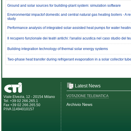
Ground and solar sources for building-plant system: simulation software
Environmental impactof domestic and central natural gas heating boilers - A re
study
Performance analysis of integrated solar-assisted heat pumps for water heati
Il recupero funzionale dei teatri antichi: l'analisi acustica nel caso studio del t
Building integration technology of thermal solar energy systems
Two-phase heat transfer during refrigerant evaporation in a solar collector tub
Latest News
VOTAZIONE TELEMATICA
Viale Elvezia, 12 - 20154 Milano
Tel. +39 02 266.265.1
Archivio News
Fax +39 02 266.265.50
P.IVA 11494010157