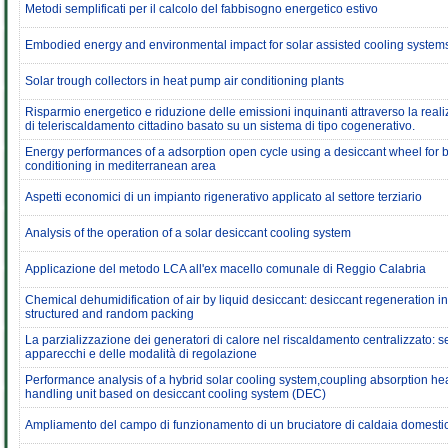
Metodi semplificati per il calcolo del fabbisogno energetico estivo
Embodied energy and environmental impact for solar assisted cooling system
Solar trough collectors in heat pump air conditioning plants
Risparmio energetico e riduzione delle emissioni inquinanti attraverso la real
di teleriscaldamento cittadino basato su un sistema di tipo cogenerativo.
Energy performances of a adsorption open cycle using a desiccant wheel for b
conditioning in mediterranean area
Aspetti economici di un impianto rigenerativo applicato al settore terziario
Analysis of the operation of a solar desiccant cooling system
Applicazione del metodo LCA all'ex macello comunale di Reggio Calabria
Chemical dehumidification of air by liquid desiccant: desiccant regeneration 
structured and random packing
La parzializzazione dei generatori di calore nel riscaldamento centralizzato: s
apparecchi e delle modalità di regolazione
Performance analysis of a hybrid solar cooling system,coupling absorption he
handling unit based on desiccant cooling system (DEC)
Ampliamento del campo di funzionamento di un bruciatore di caldaia domest