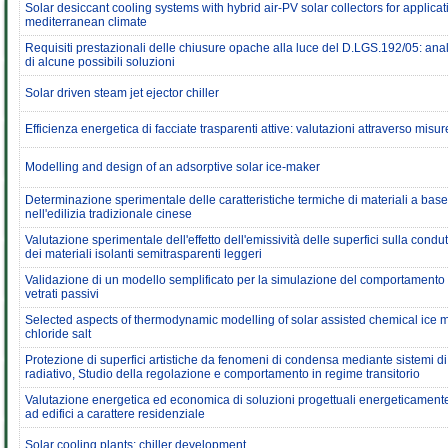
Solar desiccant cooling systems with hybrid air-PV solar collectors for applicat
mediterranean climate
Requisiti prestazionali delle chiusure opache alla luce del D.LGS.192/05: ana
di alcune possibili soluzioni
Solar driven steam jet ejector chiller
Efficienza energetica di facciate trasparenti attive: valutazioni attraverso misur
Modelling and design of an adsorptive solar ice-maker
Determinazione sperimentale delle caratteristiche termiche di materiali a base
nell'edilizia tradizionale cinese
Valutazione sperimentale dell'effetto dell'emissività delle superfici sulla condu
dei materiali isolanti semitrasparenti leggeri
Validazione di un modello semplificato per la simulazione del comportamento 
vetrati passivi
Selected aspects of thermodynamic modelling of solar assisted chemical ice
chloride salt
Protezione di superfici artistiche da fenomeni di condensa mediante sistemi d
radiativo, Studio della regolazione e comportamento in regime transitorio
Valutazione energetica ed economica di soluzioni progettuali energeticament
ad edifici a carattere residenziale
Solar cooling plants: chiller development