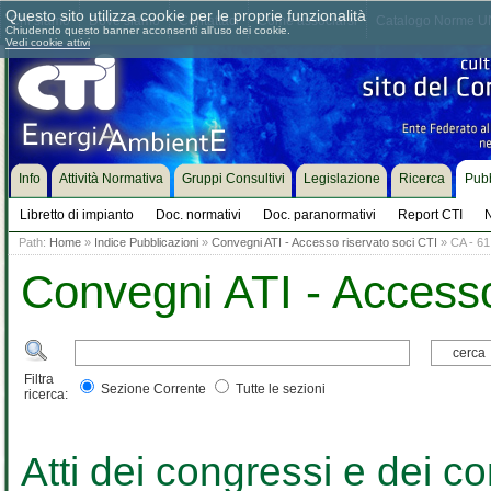
Questo sito utilizza cookie per le proprie funzionalità
Chi siamo
Dove siamo
Contattaci
Come associarsi
Catalogo Norme UN
Chiudendo questo banner acconsenti all'uso dei cookie.
Vedi cookie attivi
Info
Attività Normativa
Gruppi Consultivi
Legislazione
Ricerca
Pubb
Libretto di impianto
Doc. normativi
Doc. paranormativi
Report CTI
N
Path:
Home
»
Indice Pubblicazioni
»
Convegni ATI - Accesso riservato soci CTI
» CA - 61
Convegni ATI - Accesso
Filtra
Sezione Corrente
Tutte le sezioni
ricerca:
Atti dei congressi e dei co