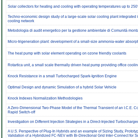
Solar collectors for heating and cooling with operating temperatures up to 25
Techno-economic design study of a large-scale solar cooling plant integrated in
cooling network
Metodologia di audit energetico per la gestione ambientale di Comunità mon
Micro-trigeneration plant: development of a small-size ammonia-water absorp
The heat pump with solar element operating on ozone friendly coolants
Rotartica unit, a small scale thermally driven heat pump providing office cooli
Knock Resistance in a small Turbocharged Spark-Ignition Engine
Optimal Design and dynamic Simulation of a hybrid Solar Vehicle
Knock Indexes Normalization Methodologies
A Zero-Dimensional Two-Phase Model of the Thermal Transient of an I.C.E. Co
Rapid Switch-off
Investigation on Different Injection Strategies in a Direct-Injected Turbocha
A U.S. Perspective of Plug-In Hybrids and an example of Sizing Study, Proto
Validation of a Hybridized FC-NEV with Bi-Directional Grid Inter-Connect for 