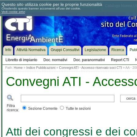
Questo sito utilizza cookie per le proprie funzionalità
Chi siamo
Dove siamo
Contattaci
Come associarsi
Catalogo Norme UN
Chiudendo questo banner acconsenti all'uso dei cookie.
Vedi cookie attivi
Info
Attività Normativa
Gruppi Consultivi
Legislazione
Ricerca
Pubb
Libretto di impianto
Doc. normativi
Doc. paranormativi
Report CTI
N
Path:
Home
»
Indice Pubblicazioni
»
Convegni ATI - Accesso riservato soci CTI
» AA - 200
Convegni ATI - Accesso
Filtra
Sezione Corrente
Tutte le sezioni
ricerca:
Atti dei congressi e dei co