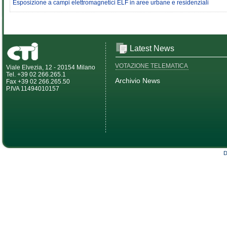
Esposizione a campi elettromagnetici ELF in aree urbane e residenziali
Latest News
VOTAZIONE TELEMATICA
Viale Elvezia, 12 - 20154 Milano
Tel. +39 02 266.265.1
Archivio News
Fax +39 02 266.265.50
P.IVA 11494010157
D