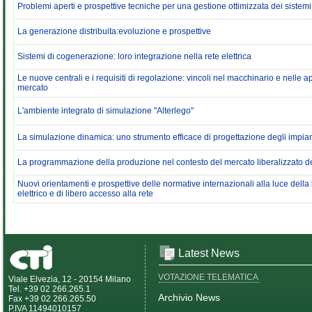
Problemi aperti e prospettive tecniche per una gestione ottimizzata dei sistemi
La generazione distribuita:evoluzione e prospettive
Sistemi di cogenerazione: loro integrazione nella rete elettrica
Le nuove centrali e i requisiti di regolazione: vincoli nel macchinario e nelle 
mercato
L'ambiente integrato di simulazione "Alterlego"
La simulazione dinamica: uno strumento efficace di progettazione degli impian
La programmazione della produzione nel contesto del mercato liberalizzato del
Nuovi orientamenti e prospettive delle normative internazionali alla luce della 
elettrico e di libero accesso alla rete
Latest News
VOTAZIONE TELEMATICA
Viale Elvezia, 12 - 20154 Milano
Tel. +39 02 266.265.1
Archivio News
Fax +39 02 266.265.50
P.IVA 11494010157