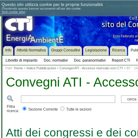
Questo sito utilizza cookie per le proprie funzionalità
Chi siamo
Dove siamo
Contattaci
Come associarsi
Catalogo Norme UN
Chiudendo questo banner acconsenti all'uso dei cookie.
Vedi cookie attivi
Info
Attività Normativa
Gruppi Consultivi
Legislazione
Ricerca
Pubb
Libretto di impianto
Doc. normativi
Doc. paranormativi
Report CTI
N
Path:
Home
»
Indice Pubblicazioni
»
Convegni ATI - Accesso riservato soci CTI
» BT - 19 
Convegni ATI - Accesso
Filtra
Sezione Corrente
Tutte le sezioni
ricerca:
Atti dei congressi e dei co