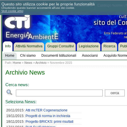
Questo sito utilizza cookie per le proprie funzionalità
Chi siamo
Dove siamo
Contattaci
Come associarsi
Catalogo Norme UN
Chiudendo questo banner acconsenti all'uso dei cookie.
Vedi cookie attivi
Info
Attività Normativa
Gruppi Consultivi
Legislazione
Ricerca
Pubb
Home
Chi siamo
Documenti Istituzionali
Associarsi
Acquisto Norm
Path:
Home
»
News
»
Archivio
» Novembre 2015
Archivio News
Cerca news:
Seleziona News:
20/11/2015:
Atti mcTER Cogenerazione
19/11/2015:
Progetti di norma in inchiesta
18/11/2015:
Progetto BRICKS: primi risultati