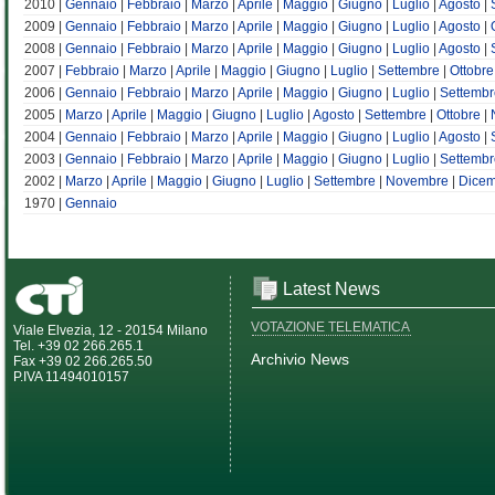
2010 |
Gennaio
|
Febbraio
|
Marzo
|
Aprile
|
Maggio
|
Giugno
|
Luglio
|
Agosto
|
2009 |
Gennaio
|
Febbraio
|
Marzo
|
Aprile
|
Maggio
|
Giugno
|
Luglio
|
Agosto
|
2008 |
Gennaio
|
Febbraio
|
Marzo
|
Aprile
|
Maggio
|
Giugno
|
Luglio
|
Agosto
|
2007 |
Febbraio
|
Marzo
|
Aprile
|
Maggio
|
Giugno
|
Luglio
|
Settembre
|
Ottobre
2006 |
Gennaio
|
Febbraio
|
Marzo
|
Aprile
|
Maggio
|
Giugno
|
Luglio
|
Settembr
2005 |
Marzo
|
Aprile
|
Maggio
|
Giugno
|
Luglio
|
Agosto
|
Settembre
|
Ottobre
|
2004 |
Gennaio
|
Febbraio
|
Marzo
|
Aprile
|
Maggio
|
Giugno
|
Luglio
|
Agosto
|
2003 |
Gennaio
|
Febbraio
|
Marzo
|
Aprile
|
Maggio
|
Giugno
|
Luglio
|
Settembr
2002 |
Marzo
|
Aprile
|
Maggio
|
Giugno
|
Luglio
|
Settembre
|
Novembre
|
Dice
1970 |
Gennaio
Latest News
VOTAZIONE TELEMATICA
Viale Elvezia, 12 - 20154 Milano
Tel. +39 02 266.265.1
Archivio News
Fax +39 02 266.265.50
P.IVA 11494010157