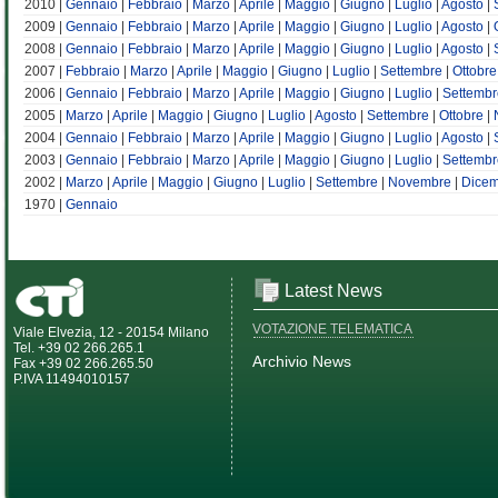
2010 |
Gennaio
|
Febbraio
|
Marzo
|
Aprile
|
Maggio
|
Giugno
|
Luglio
|
Agosto
|
2009 |
Gennaio
|
Febbraio
|
Marzo
|
Aprile
|
Maggio
|
Giugno
|
Luglio
|
Agosto
|
2008 |
Gennaio
|
Febbraio
|
Marzo
|
Aprile
|
Maggio
|
Giugno
|
Luglio
|
Agosto
|
2007 |
Febbraio
|
Marzo
|
Aprile
|
Maggio
|
Giugno
|
Luglio
|
Settembre
|
Ottobre
2006 |
Gennaio
|
Febbraio
|
Marzo
|
Aprile
|
Maggio
|
Giugno
|
Luglio
|
Settembr
2005 |
Marzo
|
Aprile
|
Maggio
|
Giugno
|
Luglio
|
Agosto
|
Settembre
|
Ottobre
|
2004 |
Gennaio
|
Febbraio
|
Marzo
|
Aprile
|
Maggio
|
Giugno
|
Luglio
|
Agosto
|
2003 |
Gennaio
|
Febbraio
|
Marzo
|
Aprile
|
Maggio
|
Giugno
|
Luglio
|
Settembr
2002 |
Marzo
|
Aprile
|
Maggio
|
Giugno
|
Luglio
|
Settembre
|
Novembre
|
Dice
1970 |
Gennaio
Latest News
VOTAZIONE TELEMATICA
Viale Elvezia, 12 - 20154 Milano
Tel. +39 02 266.265.1
Archivio News
Fax +39 02 266.265.50
P.IVA 11494010157