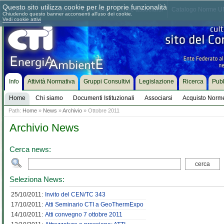
Questo sito utilizza cookie per le proprie funzionalità
Chi siamo
Dove siamo
Contattaci
Come associarsi
Catalogo Norme UN
Chiudendo questo banner acconsenti all'uso dei cookie.
Vedi cookie attivi
Info
Attività Normativa
Gruppi Consultivi
Legislazione
Ricerca
Pubb
Home
Chi siamo
Documenti Istituzionali
Associarsi
Acquisto Norm
Path:
Home
»
News
»
Archivio
» Ottobre 2011
Archivio News
Cerca news:
Seleziona News:
25/10/2011:
Invito del CEN/TC 343
17/10/2011:
Atti Seminario CTI a GeoThermExpo
14/10/2011:
Atti convegno 7 ottobre 2011