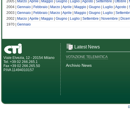
2005 |
Marzo
|
Aprile
|
Maggio
|
Giugno
|
Luglio
|
Agosto
|
Settembre
|
Ottobre
|
2004 |
Gennaio
|
Febbraio
|
Marzo
|
Aprile
|
Maggio
|
Giugno
|
Luglio
|
Agosto
|
2003 |
Gennaio
|
Febbraio
|
Marzo
|
Aprile
|
Maggio
|
Giugno
|
Luglio
|
Settembr
2002 |
Marzo
|
Aprile
|
Maggio
|
Giugno
|
Luglio
|
Settembre
|
Novembre
|
Dice
1970 |
Gennaio
Latest News
VOTAZIONE TELEMATICA
Viale Elvezia, 12 - 20154 Milano
Tel. +39 02 266.265.1
Archivio News
Fax +39 02 266.265.50
P.IVA 11494010157
D