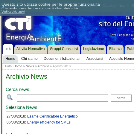
Questo sito utilizza cookie per le proprie funzionalità
Chi siamo
Dove siamo
Contattaci
Come associarsi
Catalogo Norme UN
Chiudendo questo banner acconsenti all'uso dei cookie.
Vedi cookie attivi
Info
Attività Normativa
Gruppi Consultivi
Legislazione
Ricerca
Pubb
Home
Chi siamo
Documenti Istituzionali
Associarsi
Acquisto Norm
Path:
Home
»
News
»
Archivio
» Agosto 2018
Archivio News
Cerca news:
Seleziona News:
27/08/2018:
Esame Certificatore Energetico
06/08/2018:
Energy efficiency for SMEs