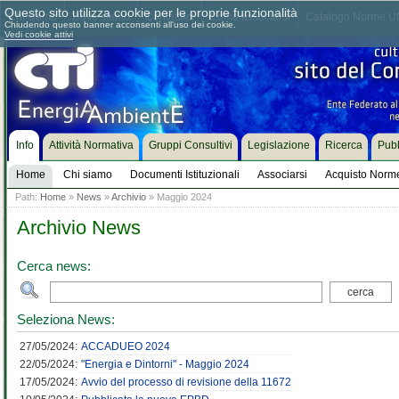
Questo sito utilizza cookie per le proprie funzionalità
Chi siamo
Dove siamo
Contattaci
Come associarsi
Catalogo Norme UN
Chiudendo questo banner acconsenti all'uso dei cookie.
Vedi cookie attivi
Info
Attività Normativa
Gruppi Consultivi
Legislazione
Ricerca
Pubb
Home
Chi siamo
Documenti Istituzionali
Associarsi
Acquisto Norm
Path:
Home
»
News
»
Archivio
» Maggio 2024
Archivio News
Cerca news:
Seleziona News:
27/05/2024:
ACCADUEO 2024
22/05/2024:
"Energia e Dintorni" - Maggio 2024
17/05/2024:
Avvio del processo di revisione della 11672