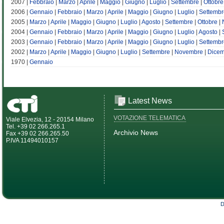
2007 |
Febbraio
|
Marzo
|
Aprile
|
Maggio
|
Giugno
|
Luglio
|
Settembre
|
Ottobre
2006 |
Gennaio
|
Febbraio
|
Marzo
|
Aprile
|
Maggio
|
Giugno
|
Luglio
|
Settembr
2005 |
Marzo
|
Aprile
|
Maggio
|
Giugno
|
Luglio
|
Agosto
|
Settembre
|
Ottobre
|
2004 |
Gennaio
|
Febbraio
|
Marzo
|
Aprile
|
Maggio
|
Giugno
|
Luglio
|
Agosto
|
2003 |
Gennaio
|
Febbraio
|
Marzo
|
Aprile
|
Maggio
|
Giugno
|
Luglio
|
Settembr
2002 |
Marzo
|
Aprile
|
Maggio
|
Giugno
|
Luglio
|
Settembre
|
Novembre
|
Dice
1970 |
Gennaio
Latest News
VOTAZIONE TELEMATICA
Viale Elvezia, 12 - 20154 Milano
Tel. +39 02 266.265.1
Archivio News
Fax +39 02 266.265.50
P.IVA 11494010157
D