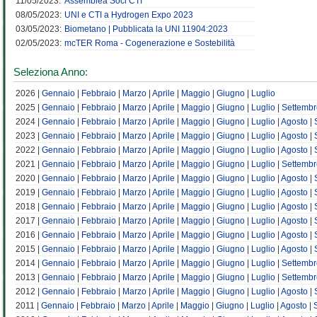
11/05/2023:
Assemblea Soci CTI
08/05/2023:
UNI e CTI a Hydrogen Expo 2023
03/05/2023:
Biometano | Pubblicata la UNI 11904:2023
02/05/2023:
mcTER Roma - Cogenerazione e Sostebilità
Seleziona Anno:
2026 |
Gennaio
|
Febbraio
|
Marzo
|
Aprile
|
Maggio
|
Giugno
|
Luglio
2025 |
Gennaio
|
Febbraio
|
Marzo
|
Aprile
|
Maggio
|
Giugno
|
Luglio
|
Settembr
2024 |
Gennaio
|
Febbraio
|
Marzo
|
Aprile
|
Maggio
|
Giugno
|
Luglio
|
Agosto
|
2023 |
Gennaio
|
Febbraio
|
Marzo
|
Aprile
|
Maggio
|
Giugno
|
Luglio
|
Agosto
|
2022 |
Gennaio
|
Febbraio
|
Marzo
|
Aprile
|
Maggio
|
Giugno
|
Luglio
|
Agosto
|
2021 |
Gennaio
|
Febbraio
|
Marzo
|
Aprile
|
Maggio
|
Giugno
|
Luglio
|
Settembr
2020 |
Gennaio
|
Febbraio
|
Marzo
|
Aprile
|
Maggio
|
Giugno
|
Luglio
|
Agosto
|
2019 |
Gennaio
|
Febbraio
|
Marzo
|
Aprile
|
Maggio
|
Giugno
|
Luglio
|
Agosto
|
2018 |
Gennaio
|
Febbraio
|
Marzo
|
Aprile
|
Maggio
|
Giugno
|
Luglio
|
Agosto
|
2017 |
Gennaio
|
Febbraio
|
Marzo
|
Aprile
|
Maggio
|
Giugno
|
Luglio
|
Agosto
|
2016 |
Gennaio
|
Febbraio
|
Marzo
|
Aprile
|
Maggio
|
Giugno
|
Luglio
|
Agosto
|
2015 |
Gennaio
|
Febbraio
|
Marzo
|
Aprile
|
Maggio
|
Giugno
|
Luglio
|
Agosto
|
2014 |
Gennaio
|
Febbraio
|
Marzo
|
Aprile
|
Maggio
|
Giugno
|
Luglio
|
Settembr
2013 |
Gennaio
|
Febbraio
|
Marzo
|
Aprile
|
Maggio
|
Giugno
|
Luglio
|
Settembr
2012 |
Gennaio
|
Febbraio
|
Marzo
|
Aprile
|
Maggio
|
Giugno
|
Luglio
|
Agosto
|
2011 |
Gennaio
|
Febbraio
|
Marzo
|
Aprile
|
Maggio
|
Giugno
|
Luglio
|
Agosto
|