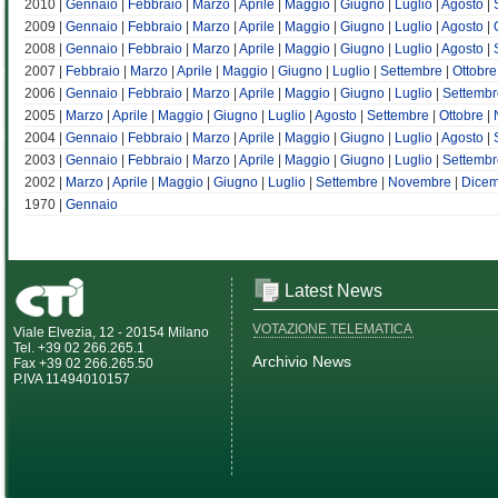
2010 |
Gennaio
|
Febbraio
|
Marzo
|
Aprile
|
Maggio
|
Giugno
|
Luglio
|
Agosto
|
2009 |
Gennaio
|
Febbraio
|
Marzo
|
Aprile
|
Maggio
|
Giugno
|
Luglio
|
Agosto
|
2008 |
Gennaio
|
Febbraio
|
Marzo
|
Aprile
|
Maggio
|
Giugno
|
Luglio
|
Agosto
|
2007 |
Febbraio
|
Marzo
|
Aprile
|
Maggio
|
Giugno
|
Luglio
|
Settembre
|
Ottobre
2006 |
Gennaio
|
Febbraio
|
Marzo
|
Aprile
|
Maggio
|
Giugno
|
Luglio
|
Settembr
2005 |
Marzo
|
Aprile
|
Maggio
|
Giugno
|
Luglio
|
Agosto
|
Settembre
|
Ottobre
|
2004 |
Gennaio
|
Febbraio
|
Marzo
|
Aprile
|
Maggio
|
Giugno
|
Luglio
|
Agosto
|
2003 |
Gennaio
|
Febbraio
|
Marzo
|
Aprile
|
Maggio
|
Giugno
|
Luglio
|
Settembr
2002 |
Marzo
|
Aprile
|
Maggio
|
Giugno
|
Luglio
|
Settembre
|
Novembre
|
Dice
1970 |
Gennaio
Latest News
VOTAZIONE TELEMATICA
Viale Elvezia, 12 - 20154 Milano
Tel. +39 02 266.265.1
Archivio News
Fax +39 02 266.265.50
P.IVA 11494010157