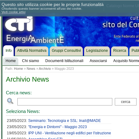
Questo sito utilizza cookie per le proprie funzionalità
Chi siamo
Dove siamo
Contattaci
Come associarsi
Catalogo Norme UN
Chiudendo questo banner acconsenti all'uso dei cookie.
Vedi cookie attivi
Info
Attività Normativa
Gruppi Consultivi
Legislazione
Ricerca
Pubb
Home
Chi siamo
Documenti Istituzionali
Associarsi
Acquisto Norm
Path:
Home
»
News
»
Archivio
» Maggio 2023
Archivio News
Cerca news:
Seleziona News:
23/05/2023:
Seminario: Tecnologia e SSL: Inail@MADE
23/05/2023:
"Energia e Dintorni" - Maggio 2023
19/05/2023:
IPP UNI - Ventilazione negli edifici per l'istruzione