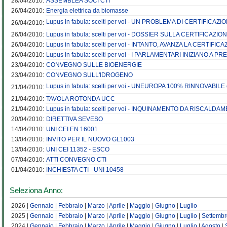
28/04/2010:
ASSEMBLEA SOCI CTI
26/04/2010:
Energia elettrica da biomasse
Lupus in fabula: scelti per voi - UN PROBLEMA DI CERTIFI
26/04/2010:
26/04/2010:
Lupus in fabula: scelti per voi - DOSSIER SULLA CERTIFICAZION
26/04/2010:
Lupus in fabula: scelti per voi - INTANTO, AVANZA LA CERTIFI
26/04/2010:
Lupus in fabula: scelti per voi - I PARLAMENTARI INIZIANO 
23/04/2010:
CONVEGNO SULLE BIOENERGIE
23/04/2010:
CONVEGNO SULL'IDROGENO
Lupus in fabula: scelti per voi - UNEUROPA 100% RINNOVAB
21/04/2010:
21/04/2010:
TAVOLA ROTONDA UCC
21/04/2010:
Lupus in fabula: scelti per voi - INQUINAMENTO DA RISCAL
20/04/2010:
DIRETTIVA SEVESO
14/04/2010:
UNI CEI EN 16001
13/04/2010:
INVITO PER IL NUOVO GL1003
13/04/2010:
UNI CEI 11352 - ESCO
07/04/2010:
ATTI CONVEGNO CTI
01/04/2010:
INCHIESTA CTI - UNI 10458
Seleziona Anno:
2026 |
Gennaio
|
Febbraio
|
Marzo
|
Aprile
|
Maggio
|
Giugno
|
Luglio
2025 |
Gennaio
|
Febbraio
|
Marzo
|
Aprile
|
Maggio
|
Giugno
|
Luglio
|
Settembr
2024 |
Gennaio
|
Febbraio
|
Marzo
|
Aprile
|
Maggio
|
Giugno
|
Luglio
|
Agosto
|