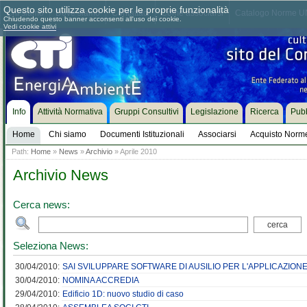
Questo sito utilizza cookie per le proprie funzionalità
Chi siamo
Dove siamo
Contattaci
Come associarsi
Catalogo Norme UN
Chiudendo questo banner acconsenti all'uso dei cookie.
Vedi cookie attivi
Info
Attività Normativa
Gruppi Consultivi
Legislazione
Ricerca
Pubb
Home
Chi siamo
Documenti Istituzionali
Associarsi
Acquisto Norm
Path:
Home
»
News
»
Archivio
» Aprile 2010
Archivio News
Cerca news:
Seleziona News:
30/04/2010:
SAI SVILUPPARE SOFTWARE DI AUSILIO PER L'APPLICAZION
30/04/2010:
NOMINA ACCREDIA
29/04/2010:
Edificio 1D: nuovo studio di caso