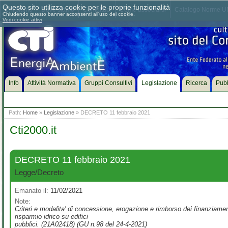
Questo sito utilizza cookie per le proprie funzionalità
Chi siamo
Dove siamo
Contattaci
Come associarsi
Catalogo Norme UN
Chiudendo questo banner acconsenti all'uso dei cookie.
Vedi cookie attivi
Info
Attività Normativa
Gruppi Consultivi
Legislazione
Ricerca
Pubb
Path:
Home
»
Legislazione
» DECRETO 11 febbraio 2021
Cti2000.it
DECRETO 11 febbraio 2021
Legge/Decreto
Emanato il:
11/02/2021
Note:
Criteri e modalita' di concessione, erogazione e rimborso dei finanziament
risparmio idrico su edifici
pubblici. (21A02418) (GU n.98 del 24-4-2021)