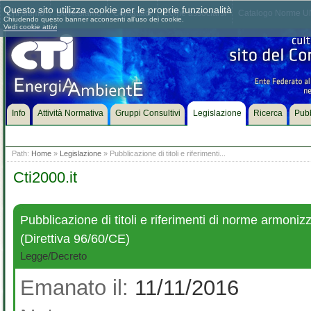
Questo sito utilizza cookie per le proprie funzionalità
Chi siamo
Dove siamo
Contattaci
Come associarsi
Catalogo Norme UN
Chiudendo questo banner acconsenti all'uso dei cookie.
Vedi cookie attivi
Info
Attività Normativa
Gruppi Consultivi
Legislazione
Ricerca
Pubb
Path:
Home
»
Legislazione
» Pubblicazione di titoli e riferimenti...
Cti2000.it
Pubblicazione di titoli e riferimenti di norme armoniz
(Direttiva 96/60/CE)
Legge/Decreto
Emanato il:
11/11/2016