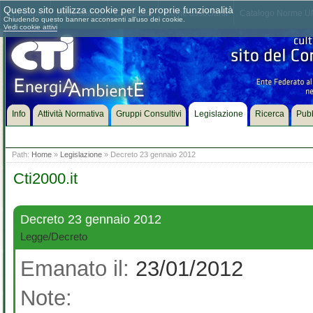
Questo sito utilizza cookie per le proprie funzionalità
Chi siamo
Dove siamo
Contattaci
Come associarsi
Catalogo Norme UN
Chiudendo questo banner acconsenti all'uso dei cookie.
Vedi cookie attivi
Info
Attività Normativa
Gruppi Consultivi
Legislazione
Ricerca
Pubb
Path:
Home
»
Legislazione
» Decreto 23 gennaio 2012
Cti2000.it
Decreto 23 gennaio 2012
Legge/Decreto
Emanato il:
23/01/2012
Note: