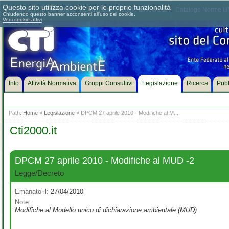
Questo sito utilizza cookie per le proprie funzionalità
Chi siamo
Dove siamo
Contattaci
Come associarsi
Catalogo Norme UN
Chiudendo questo banner acconsenti all'uso dei cookie.
Vedi cookie attivi
Info
Attività Normativa
Gruppi Consultivi
Legislazione
Ricerca
Pubb
Path:
Home
»
Legislazione
» DPCM 27 aprile 2010 - Modifiche al M...
Cti2000.it
DPCM 27 aprile 2010 - Modifiche al MUD -2
Legge/Decreto
Emanato il:
27/04/2010
Note:
Modifiche al Modello unico di dichiarazione ambientale (MUD)