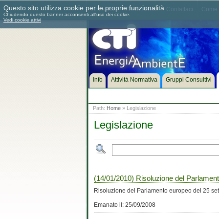
Questo sito utilizza cookie per le proprie funzionalità
Chi siamo
Dove siamo
Contattaci
Come 
Chiudendo questo banner acconsenti all'uso dei cookie.
Vedi cookie attivi
Info
Attività Normativa
Gruppi Consultivi
Path:
Home
» Legislazione
Legislazione
(14/01/2010) Risoluzione del Parlamento
Risoluzione del Parlamento europeo del 25 sett
Emanato il: 25/09/2008