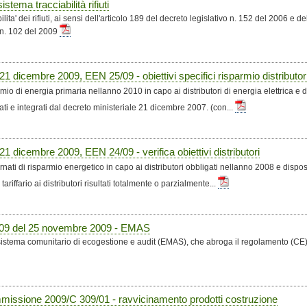
tema tracciabilità rifiuti
ilita' dei rifiuti, ai sensi dell'articolo 189 del decreto legislativo n. 152 del 2006 e d
 n. 102 del 2009
cembre 2009, EEN 25/09 - obiettivi specifici risparmio distributor
mio di energia primaria nellanno 2010 in capo ai distributori di energia elettrica e di
ati e integrati dal decreto ministeriale 21 dicembre 2007. (con...
cembre 2009, EEN 24/09 - verifica obiettivi distributori
rnati di risparmio energetico in capo ai distributori obbligati nellanno 2008 e dispo
ariffario ai distributori risultati totalmente o parzialmente...
09 del 25 novembre 2009 - EMAS
sistema comunitario di ecogestione e audit (EMAS), che abroga il regolamento (CE
issione 2009/C 309/01 - ravvicinamento prodotti costruzione