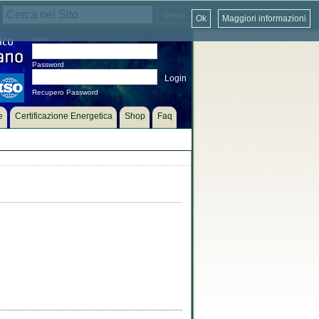
Ok
Maggiori informazioni
User
Password
Recupero Password
e
Certificazione Energetica
Shop
Faq