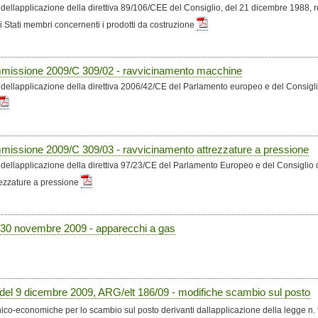
llapplicazione della direttiva 89/106/CEE del Consiglio, del 21 dicembre 1988, re
i Stati membri concernenti i prodotti da costruzione
missione 2009/C 309/02 - ravvicinamento macchine
llapplicazione della direttiva 2006/42/CE del Parlamento europeo e del Consigli
issione 2009/C 309/03 - ravvicinamento attrezzature a pressione
llapplicazione della direttiva 97/23/CE del Parlamento Europeo e del Consiglio 
trezzature a pressione
l 30 novembre 2009 - apparecchi a gas
 9 dicembre 2009, ARG/elt 186/09 - modifiche scambio sul posto
nico-economiche per lo scambio sul posto derivanti dallapplicazione della legge n.