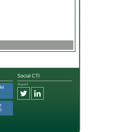
Social CTI
Seguici!
dei
e
O