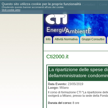
Questo sito utilizza cookie per le proprie funzionalità
Chi siamo
Dove siamo
Contattaci
Come 
Chiudendo questo banner acconsenti all'uso dei cookie.
Vedi cookie attivi
Info
Attività Normativa
Gruppi Consultivi
Cti2000.it
La ripartizione delle spese di
dellamministratore condomin
Data Evento:
23/05/2019
Luogo:
Milano
Il corso di formazione CTI "La ripartizione del
svolgerà a Milano, presso la sede della Fonda
Durata del corso:
8 ore