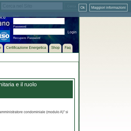
Ok
Maggiori informazioni
User
Password
Recupero Password
e
Certificazione Energetica
Shop
Faq
taria e il ruolo
l’amministratore condominiale (modulo A)" si