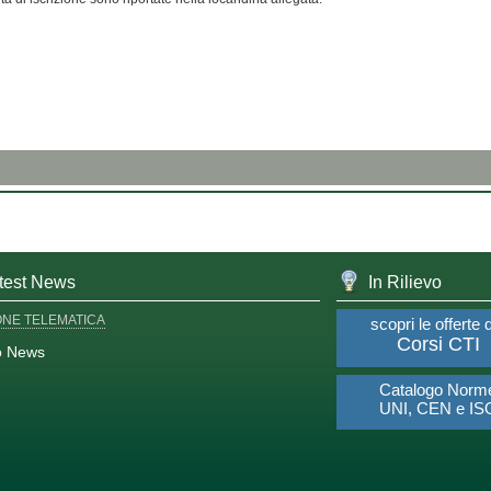
test News
In Rilievo
ONE TELEMATICA
scopri le offerte 
Corsi CTI
o News
Catalogo Norm
UNI, CEN e IS