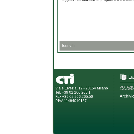
Iscriviti
La
VOTAZI
Viale Elvezia, 12 - 20154 Milano
Tel. +39 02 266.265.1
Archivi
Fax +39 02 266.265.50
P.IVA 11494010157