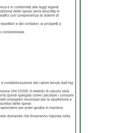
ica e in conformità alle leggi vigenti.
rtizione delle spese verrà descritta in
edifici con compresenza di sistemi di
ipartitori e dei contatori, ai prospetti a
tto condominiale.
e contabilizzazione del calore tenuto dall’ing.
la nuova UNI 10200. Il metodo di calcolo sarà
. Verrà quindi spiegato come calcolare i consumi
metri energetici necessari per la ripartizione e
nsuntivo delle spese.
ntraprendere per poter gestire in maniera
 delle domande che troveranno risposta nella