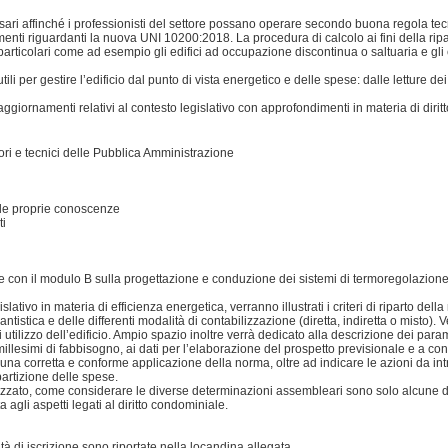
essari affinché i professionisti del settore possano operare secondo buona regola tecn
amenti riguardanti la nuova UNI 10200:2018. La procedura di calcolo ai fini della ripa
rticolari come ad esempio gli edifici ad occupazione discontinua o saltuaria e gli 
ili per gestire l’edificio dal punto di vista energetico e delle spese: dalle letture dei r
i aggiornamenti relativi al contesto legislativo con approfondimenti in materia di diri
ri e tecnici delle Pubblica Amministrazione
 le proprie conoscenze
ti
ile con il modulo B sulla progettazione e conduzione dei sistemi di termoregolazione 
ativo in materia di efficienza energetica, verranno illustrati i criteri di riparto del
ntistica e delle differenti modalità di contabilizzazione (diretta, indiretta o misto)
i utilizzo dell’edificio. Ampio spazio inoltre verrà dedicato alla descrizione dei para
 millesimi di fabbisogno, ai dati per l’elaborazione del prospetto previsionale e a co
r una corretta e conforme applicazione della norma, oltre ad indicare le azioni da i
partizione delle spese.
alizzato, come considerare le diverse determinazioni assembleari sono solo alcune
agli aspetti legati al diritto condominiale.
 di iscrizione sono riportate nella locandina allegata.