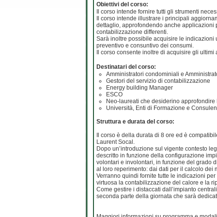
Obiettivi del corso:
Il corso intende fornire tutti gli strumenti nec
Il corso intende illustrare i principali aggiorn
dettaglio, approfondendo anche applicazioni pa
contabilizzazione differenti.
Sarà inoltre possibile acquisire le indicazioni ut
preventivo e consuntivo dei consumi.
Il corso consente inoltre di acquisire gli ultim
Destinatari del corso:
Amministratori condominiali e Amministrato
Gestori del servizio di contabilizzazione
Energy building Manager
ESCO
Neo-laureati che desiderino approfondire
Università, Enti di Formazione e Consulen
Struttura e durata del corso:
Il corso è della durata di 8 ore ed è compatib
Laurent Socal.
Dopo un’introduzione sul vigente contesto legisl
descritto in funzione della configurazione impia
volontari e involontari, in funzione del grado d
al loro reperimento: dai dati per il calcolo dei
Verranno quindi fornite tutte le indicazioni pe
virtuosa la contabilizzazione del calore e la ri
Come gestire i distaccati dall’impianto centr
seconda parte della giornata che sarà dedicata 
Maggiori informazioni su programma e modalità