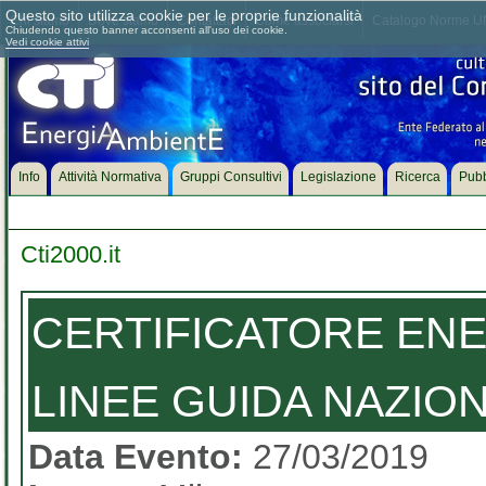
Questo sito utilizza cookie per le proprie funzionalità
Chi siamo
Dove siamo
Contattaci
Come associarsi
Catalogo Norme UN
Chiudendo questo banner acconsenti all'uso dei cookie.
Vedi cookie attivi
Info
Attività Normativa
Gruppi Consultivi
Legislazione
Ricerca
Pubb
Cti2000.it
CERTIFICATORE ENER
LINEE GUIDA NAZIONA
Data Evento:
27/03/2019