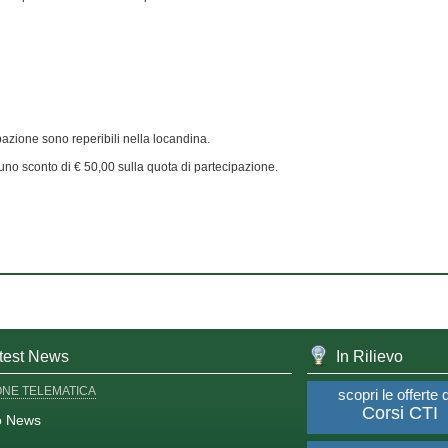
pazione sono reperibili nella locandina.
o uno sconto di € 50,00 sulla quota di partecipazione.
test News
In Rilievo
ONE TELEMATICA
scopri le offerte 
Corsi CTI
o News