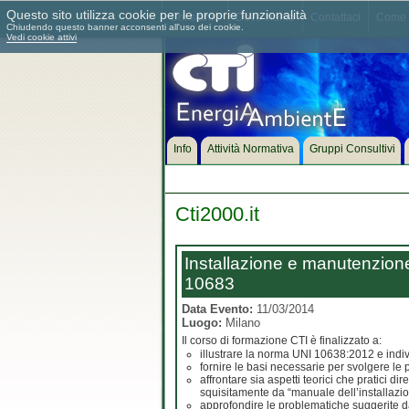
Questo sito utilizza cookie per le proprie funzionalità
Chi siamo
Dove siamo
Contattaci
Come 
Chiudendo questo banner acconsenti all'uso dei cookie.
Vedi cookie attivi
Info
Attività Normativa
Gruppi Consultivi
Cti2000.it
Installazione e manutenzione 
10683
Data Evento:
11/03/2014
Luogo:
Milano
Il corso di formazione CTI è finalizzato a:
illustrare la norma UNI 10638:2012 e indiv
fornire le basi necessarie per svolgere le 
affrontare sia aspetti teorici che pratici d
squisitamente da “manuale dell’installazio
approfondire le problematiche suggerite dall