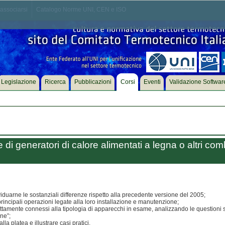
associarsi
Catalogo Norme UNI, CEN e ISO
Legislazione
Ricerca
Pubblicazioni
Corsi
Eventi
Validazione Softwar
di generatori di calore alimentati a legna o altri com
iduarne le sostanziali differenze rispetto alla precedente versione del 2005;
principali operazioni legate alla loro installazione e manutenzione;
irettamente connessi alla tipologia di apparecchi in esame, analizzando le questioni si
ne”;
a platea e illustrare casi pratici.