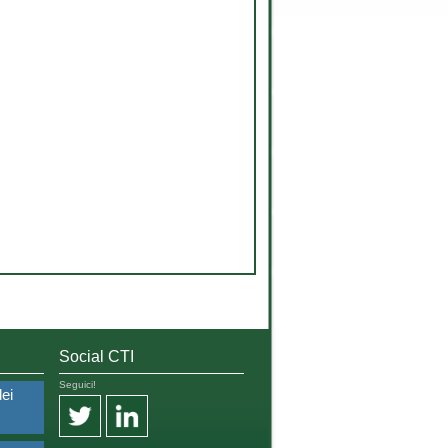
Social CTI
Seguici!
dei