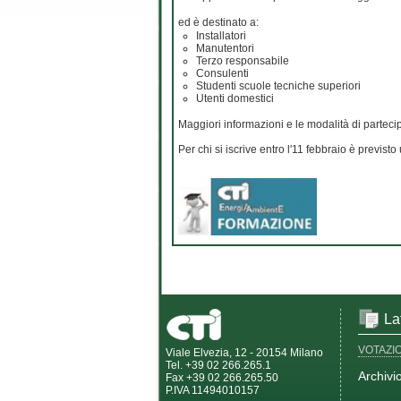
ed è destinato a:
Installatori
Manutentori
Terzo responsabile
Consulenti
Studenti scuole tecniche superiori
Utenti domestici
Maggiori informazioni e le modalità di parteci
Per chi si iscrive entro l'11 febbraio è previst
La
VOTAZI
Viale Elvezia, 12 - 20154 Milano
Tel. +39 02 266.265.1
Archivi
Fax +39 02 266.265.50
P.IVA 11494010157