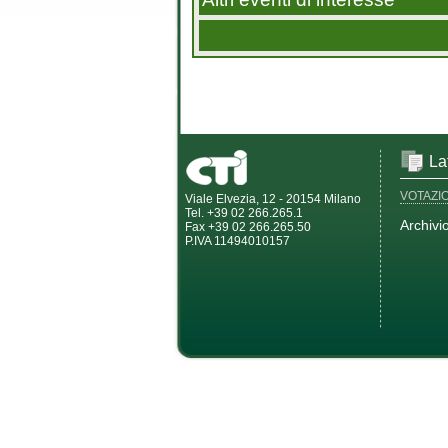
La
VOTAZI
Viale Elvezia, 12 - 20154 Milano
Tel. +39 02 266.265.1
Archivi
Fax +39 02 266.265.50
P.IVA 11494010157