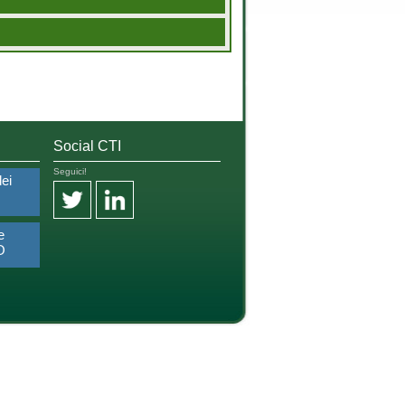
Social CTI
Seguici!
dei
e
O