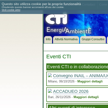
Questo sito utilizza cookie per le proprie funzionalità
Chi siamo
Dove siamo
Contattaci
Come 
Chiudendo questo banner acconsenti all'uso dei cookie.
Vedi cookie attivi
Info
Attività Normativa
Gruppi Consultivi
Eventi CTI
Eventi CTI o in collaborazion
Convegno INAIL – ANIMA/U
Milano, 06/10/2026 -
Maggiori dettagli
ACCADUEO 2026
Bari, 26/11/2026 -
Maggiori dettagli
Altri eventi di interesse