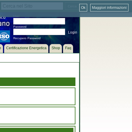
Ok
Maggiori informazioni
User
Password
Recupero Password
e
Certificazione Energetica
Shop
Faq