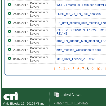
Documento di
15/05/2017
WGP 21 March 2017 Minutes draft v1.
Lavoro
Documento di
24/05/2017
FDBR_MB_27_EN_Risk_analysis
Lavoro
Documento di
24/05/2017
EN_draft_minutes_58th_meeting_170
Lavoro
Documento di
CABF_PED_SPVD_N_17_029_TRG 
14/06/2017
Lavoro
REV_41
Documento di
16/06/2017
draft_EN_agenda_59th_meeting_1706
Lavoro
Documento di
23/06/2017
59th_meeting_Questionnaire.docx
Lavoro
Documento di
05/07/2017
MoU_rev6_170620_21 - rev2
Lavoro
1
.
2
.
3
.
4
.
5
.
6
.
7
. 8 .
9
.
10
.
1
Latest News
VOTAZIONE TELEMATICA
Viale Elvezia, 12 - 20154 Milano