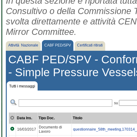
In questa sezione è riportata tut
Consultivo o della Commissione Te
svolta direttamente e attività CEN 
Mirror Committee.
Attività Nazionale
CABF PED/SPV
Certificati ritirati
CABF PED/SPV - Confor
- Simple Pressure Vesse
Tutti i messaggi
su
Data Ins.
Tipo Doc.
Titolo
Documento di
16/03/2017
questionnaire_58th_meeting,170314_
Lavoro