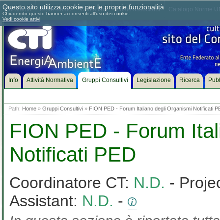
Questo sito utilizza cookie per le proprie funzionalità
Chi siamo
Dove siamo
Contattaci
Come associarsi
Catalogo Norme UN
Chiudendo questo banner acconsenti all'uso dei cookie.
Vedi cookie attivi
Info
Attività Normativa
Gruppi Consultivi
Legislazione
Ricerca
Pubb
Path:
Home
»
Gruppi Consultivi
»
FION PED - Forum Italiano degli Organismi Notificati 
FION PED - Forum Ital
Notificati PED
Coordinatore CT:
N.D.
- Proje
Assistant:
N.D.
-