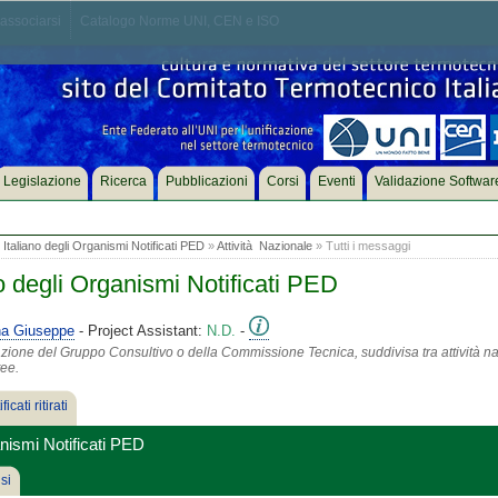
associarsi
Catalogo Norme UNI, CEN e ISO
Legislazione
Ricerca
Pubblicazioni
Corsi
Eventi
Validazione Softwar
aliano degli Organismi Notificati PED
»
Attività Nazionale
» Tutti i messaggi
 degli Organismi Notificati PED
na Giuseppe
- Project Assistant:
N.D.
-
azione del Gruppo Consultivo o della Commissione Tecnica, suddivisa tra attività na
tee.
ficati ritirati
nismi Notificati PED
si