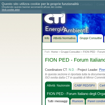
Questo sito utilizza cookie per le proprie funzionalità
Chi siamo
Dove siamo
Contattaci
Come 
Chiudendo questo banner acconsenti all'uso dei cookie.
Vedi cookie attivi
Info
Attività Normativa
Gruppi Consultivi
Path:
Home
»
Gruppi Consultivi
»
FION PED - Forum It
FION PED - Forum Italiano
Coordinatore CT:
N.D.
- Project Leader:
Pin
In questa sezione è riportata tutta la document
ISO svolta dalla CT in qualittà di Mirror Commit
Attività Nazionale
CABF PED/SPV
Certi
FION PED - Forum Italiano degli Orga
Tutti i messaggi
Riunioni
Pareri condivi