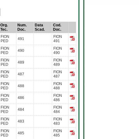
Org.
Num.
Data
Cod.
Tec.
Doc.
Scad.
Doc.
FION
FION
491
PED
491
FION
FION
490
PED
490
FION
FION
489
PED
489
FION
FION
487
PED
487
FION
FION
488
PED
488
FION
FION
486
PED
486
FION
FION
484
PED
484
FION
FION
483
PED
483
FION
FION
485
PED
485