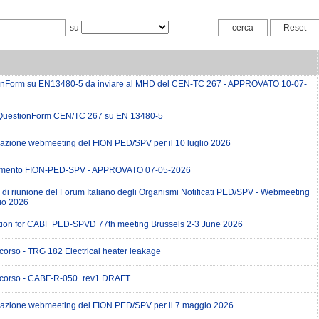
su
onForm su EN13480-5 da inviare al MHD del CEN-TC 267 - APPROVATO 10-07-
QuestionForm CEN/TC 267 su EN 13480-5
zione webmeeting del FION PED/SPV per il 10 luglio 2026
mento FION-PED-SPV - APPROVATO 07-05-2026
 di riunione del Forum Italiano degli Organismi Notificati PED/SPV - Webmeeting
io 2026
ion for CABF PED-SPVD 77th meeting Brussels 2-3 June 2026
corso - TRG 182 Electrical heater leakage
 corso - CABF-R-050_rev1 DRAFT
zione webmeeting del FION PED/SPV per il 7 maggio 2026