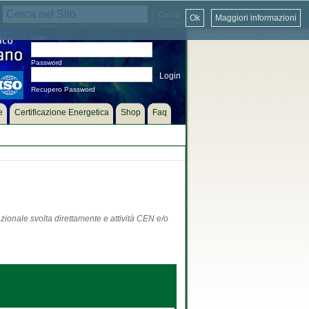
Ok
Maggiori informazioni
User
Password
Recupero Password
e
Certificazione Energetica
Shop
Faq
zionale svolta direttamente e attività CEN e/o