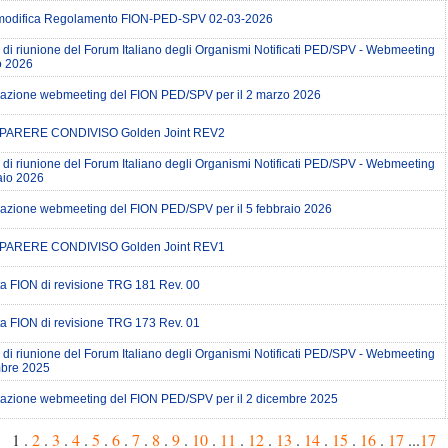
modifica Regolamento FION-PED-SPV 02-03-2026
 di riunione del Forum Italiano degli Organismi Notificati PED/SPV - Webmeeting
o 2026
zione webmeeting del FION PED/SPV per il 2 marzo 2026
PARERE CONDIVISO Golden Joint REV2
 di riunione del Forum Italiano degli Organismi Notificati PED/SPV - Webmeeting
aio 2026
zione webmeeting del FION PED/SPV per il 5 febbraio 2026
PARERE CONDIVISO Golden Joint REV1
a FION di revisione TRG 181 Rev. 00
a FION di revisione TRG 173 Rev. 01
 di riunione del Forum Italiano degli Organismi Notificati PED/SPV - Webmeeting
mbre 2025
zione webmeeting del FION PED/SPV per il 2 dicembre 2025
1 .
2
.
3
.
4
.
5
.
6
.
7
.
8
.
9
.
10
.
11
.
12
.
13
.
14
.
15
.
16
.
17
...
17