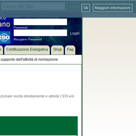
Ok
Maggiori informazioni
User
Password
Recupero Password
e
Certificazione Energetica
Shop
Faq
supporto dell'attività di normazione
zionale svolta direttamente e attività CEN e/o