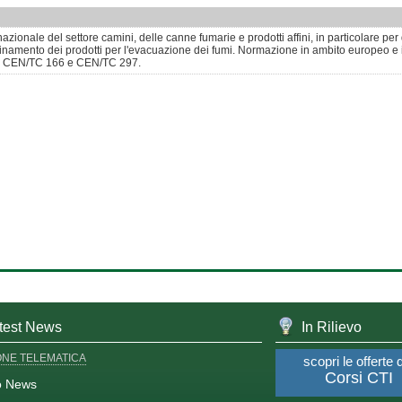
zionale del settore camini, delle canne fumarie e prodotti affini, in particolare p
inamento dei prodotti per l'evacuazione dei fumi. Normazione in ambito europeo e
i CEN/TC 166 e CEN/TC 297.
test News
In Rilievo
ONE TELEMATICA
scopri le offerte 
Corsi CTI
o News