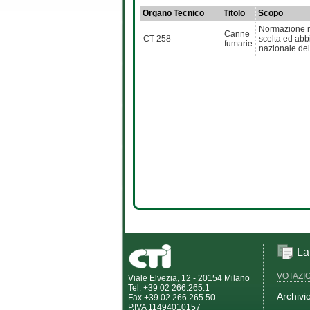
Organo Tecnico
Titolo
Scopo
Normazione na
Canne
CT 258
scelta ed abb
fumarie
nazionale de
La
VOTAZI
Viale Elvezia, 12 - 20154 Milano
Tel. +39 02 266.265.1
Archivi
Fax +39 02 266.265.50
P.IVA 11494010157