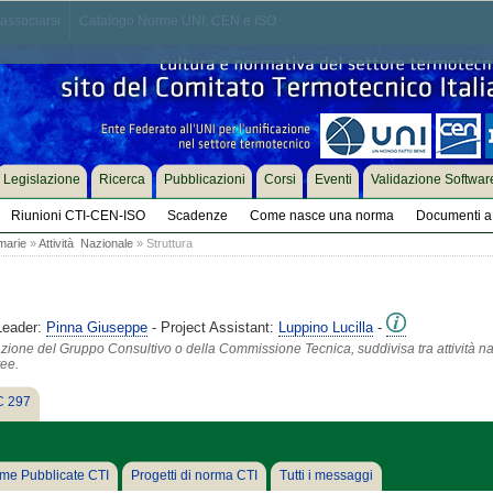
associarsi
Catalogo Norme UNI, CEN e ISO
Legislazione
Ricerca
Pubblicazioni
Corsi
Eventi
Validazione Softwar
Riunioni CTI-CEN-ISO
Scadenze
Come nasce una norma
Documenti a 
marie
»
Attività Nazionale
» Struttura
Leader:
Pinna Giuseppe
- Project Assistant:
Luppino Lucilla
-
azione del Gruppo Consultivo o della Commissione Tecnica, suddivisa tra attività na
tee.
 297
me Pubblicate CTI
Progetti di norma CTI
Tutti i messaggi