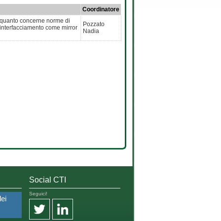
Coordinatore
er quanto concerne norme di
Pozzato
 interfacciamento come mirror
Nadia
Social CTI
Seguici!
dei