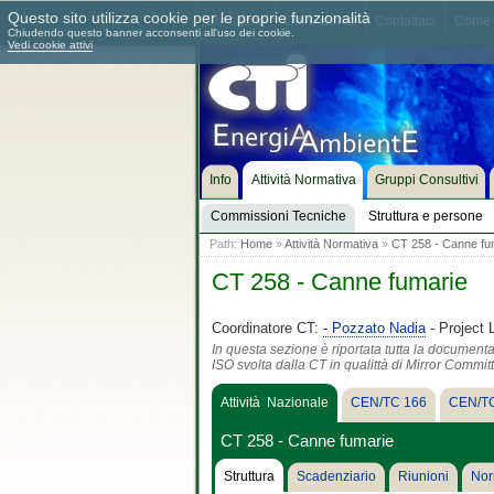
Questo sito utilizza cookie per le proprie funzionalità
Chi siamo
Dove siamo
Contattaci
Come 
Chiudendo questo banner acconsenti all'uso dei cookie.
Vedi cookie attivi
Info
Attività Normativa
Gruppi Consultivi
Commissioni Tecniche
Struttura e persone
Path:
Home
»
Attività Normativa
»
CT 258 - Canne fu
CT 258 - Canne fumarie
Coordinatore CT:
- Pozzato Nadia
- Project 
In questa sezione è riportata tutta la document
ISO svolta dalla CT in qualittà di Mirror Commit
Attività Nazionale
CEN/TC 166
CEN/TC
CT 258 - Canne fumarie
Struttura
Scadenziario
Riunioni
Nor