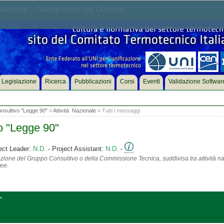
associarsi
Catalogo Norme UNI, CEN e ISO
Legislazione
Ricerca
Pubblicazioni
Corsi
Eventi
Validazione Softwar
sultivo "Legge 90"
»
Attività Nazionale
» Tutti i messaggi
o "Legge 90"
ect Leader:
N.D.
- Project Assistant:
N.D.
-
azione del Gruppo Consultivo o della Commissione Tecnica, suddivisa tra attività na
tee.
"