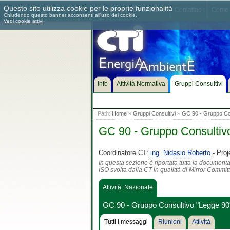
Questo sito utilizza cookie per le proprie funzionalità
Chi siamo
Dove siamo
Contattaci
Come 
Chiudendo questo banner acconsenti all'uso dei cookie.
Vedi cookie attivi
Info
Attività Normativa
Gruppi Consultivi
Path:
Home
»
Gruppi Consultivi
»
GC 90 - Gruppo Con
GC 90 - Gruppo Consultiv
Coordinatore CT:
ing. Nidasio Roberto
- Proj
In questa sezione è riportata tutta la document
ISO svolta dalla CT in qualittà di Mirror Commit
Attività Nazionale
GC 90 - Gruppo Consultivo "Legge 90
Tutti i messaggi
Riunioni
Attività