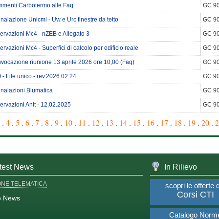
menti Carbotermo alle Faq
GC 9
nalazione Unicmi - Uw e Urc finestre da tetto
GC 9
ervazioni Mc4 - nZEB e Allegato 3
GC 9
rvazioni Mc4 - Superfici di calcolo per edificio reale
GC 9
vocazione riunione 13 aprile 2026 ore 10,00 (Faq)
GC 9
- File unico - rev.2026.02.24
GC 9
nalazioni Blumatica
GC 9
ervazioni Anit - 12.02.2025
GC 9
.
4
.
5
.
6
.
7
.
8
.
9
.
10
.
11
.
12
.
13
.
14
.
15
.
16
.
17
.
18
.
19
.
20
.
2
test News
In Rilievo
ONE TELEMATICA
scopri le offerte 
Corsi CTI
o News
Catalogo Norm