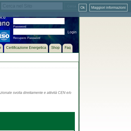
Ok
Maggiori informazioni
User
Password
Recupero Password
e
Certificazione Energetica
Shop
Faq
zionale svolta direttamente e attività CEN e/o