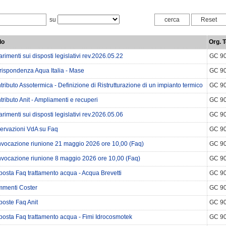
su
lo
Org. T
rimenti sui disposti legislativi rev.2026.05.22
GC 9
rispondenza Aqua Italia - Mase
GC 9
ributo Assotermica - Definizione di Ristrutturazione di un impianto termico
GC 9
ributo Anit - Ampliamenti e recuperi
GC 9
rimenti sui disposti legislativi rev.2026.05.06
GC 9
ervazioni VdA su Faq
GC 9
vocazione riunione 21 maggio 2026 ore 10,00 (Faq)
GC 9
vocazione riunione 8 maggio 2026 ore 10,00 (Faq)
GC 9
posta Faq trattamento acqua - Acqua Brevetti
GC 9
menti Coster
GC 9
poste Faq Anit
GC 9
posta Faq trattamento acqua - Fimi Idrocosmotek
GC 9