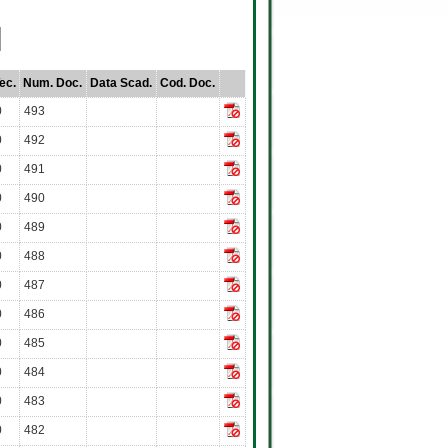
ec.
Num. Doc.
Data Scad.
Cod. Doc.
0
493
0
492
0
491
0
490
0
489
0
488
0
487
0
486
0
485
0
484
0
483
0
482