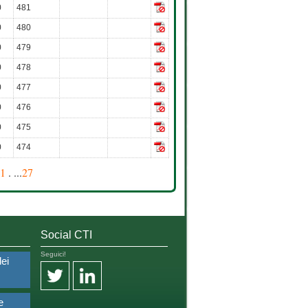
0
481
0
480
0
479
0
478
0
477
0
476
0
475
0
474
1
. ...
27
Social CTI
Seguici!
dei
e