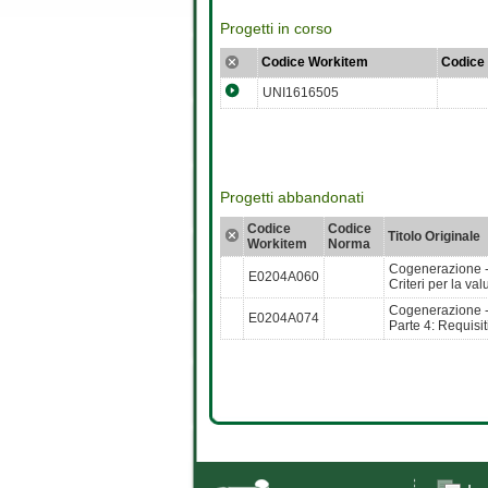
Progetti in corso
Codice Workitem
Codice
UNI1616505
Progetti abbandonati
Codice
Codice
Titolo Originale
Workitem
Norma
Cogenerazione - I
E0204A060
Criteri per la va
Cogenerazione - I
E0204A074
Parte 4: Requisit