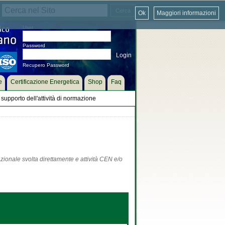
Ok
Maggiori informazioni
User
Password
Recupero Password
e
Certificazione Energetica
Shop
Faq
supporto dell'attività di normazione
zionale svolta direttamente e attività CEN e/o