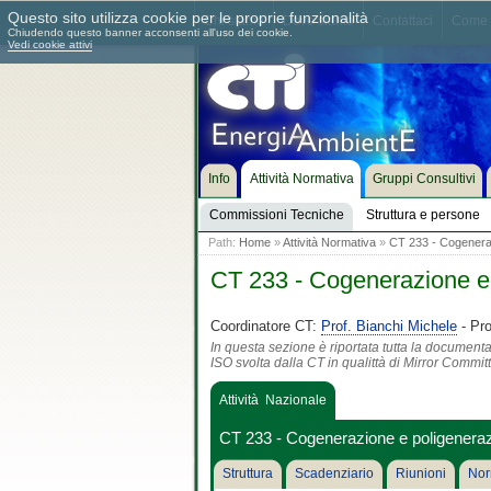
Questo sito utilizza cookie per le proprie funzionalità
Chi siamo
Dove siamo
Contattaci
Come 
Chiudendo questo banner acconsenti all'uso dei cookie.
Vedi cookie attivi
Info
Attività Normativa
Gruppi Consultivi
Commissioni Tecniche
Struttura e persone
Path:
Home
»
Attività Normativa
»
CT 233 - Cogenera
CT 233 - Cogenerazione e
Coordinatore CT:
Prof. Bianchi Michele
- Pro
In questa sezione è riportata tutta la document
ISO svolta dalla CT in qualittà di Mirror Commit
Attività Nazionale
CT 233 - Cogenerazione e poligenera
Struttura
Scadenziario
Riunioni
Nor