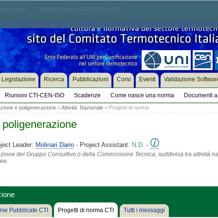
associarsi
Catalogo Norme UNI, CEN e ISO
Legislazione
Ricerca
Pubblicazioni
Corsi
Eventi
Validazione Softwar
Riunioni CTI-CEN-ISO
Scadenze
Come nasce una norma
Documenti a 
zione e poligenerazione
»
Attività Nazionale
» Progetti di norma
 poligenerazione
ject Leader:
Molinari Dario
- Project Assistant:
N.D.
-
azione del Gruppo Consultivo o della Commissione Tecnica, suddivisa tra attività na
tee.
zione
me Pubblicate CTI
Progetti di norma CTI
Tutti i messaggi