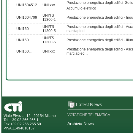
Prestazione energetica degli edifici  Sotto
UNI1604512
UNI xxx
Accumulo elettrico
UNI/TS
UNI1604709
Prestazione energetica degli edifici - I
11300-1
UNI/TS
Prestazione energetica degli edifici - Asc
UNI160
11300-5
marciapiedi...
UNI/TS
UNI160...
Prestazione energetica degli edifici - Ill
11300-6
Prestazione energetica degli edifici - Asc
UNI160...
UNI xxx
marciapiedi...
Latest News
VOTAZIONE TELEMATICA
Viale Elvezia, 12 - 20154 Milano
Tel. +39 02 266.265.1
Archivio News
Fax +39 02 266.265.50
P.IVA 11494010157