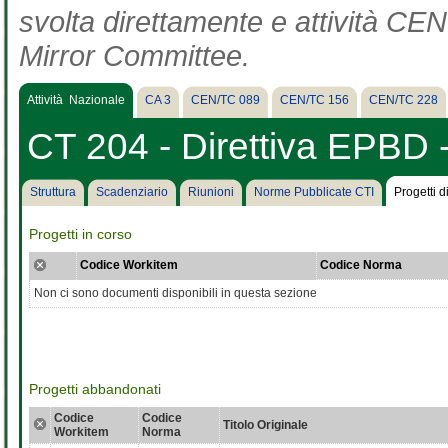
svolta direttamente e attività CEN 
Mirror Committee.
Attività Nazionale
CA 3
CEN/TC 089
CEN/TC 156
CEN/TC 228
CT 204 - Direttiva EPBD -
Struttura
Scadenziario
Riunioni
Norme Pubblicate CTI
Progetti 
Progetti in corso
Codice Workitem
Codice Norma
Non ci sono documenti disponibili in questa sezione
Progetti abbandonati
Codice
Codice
Titolo Originale
Workitem
Norma