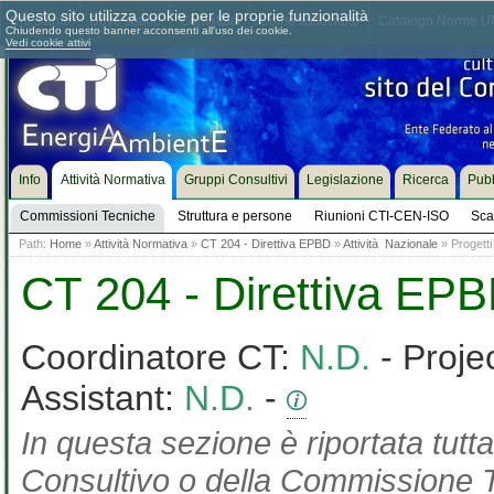
Questo sito utilizza cookie per le proprie funzionalità
Chi siamo
Dove siamo
Contattaci
Come associarsi
Catalogo Norme UN
Chiudendo questo banner acconsenti all'uso dei cookie.
Vedi cookie attivi
Info
Attività Normativa
Gruppi Consultivi
Legislazione
Ricerca
Pubb
Commissioni Tecniche
Struttura e persone
Riunioni CTI-CEN-ISO
Sca
Path:
Home
»
Attività Normativa
»
CT 204 - Direttiva EPBD
»
Attività Nazionale
» Progetti
CT 204 - Direttiva EP
Coordinatore CT:
N.D.
- Proje
Assistant:
N.D.
-
In questa sezione è riportata tut
Consultivo o della Commissione Te