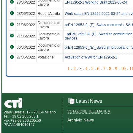
Documento di
23/06/2022
EN 12952-1 Working Draft 2022-05-24
Lavoro
23/06/2022
Report Attività
Work status EN 12952:2021-03-24 and over
Documento di
21/06/2022
prEN 12953-9_(E)_Swiss comments_SAU
Lavoro
Documento di
_prEN 12953-9_(E)_Swedish contribution_4
21/06/2022
Lavoro
devices
Documento di
06/06/2022
prEN 12953-6_(E)_Swedish proposal on W
Lavoro
27/05/2022
Votazione
Activation of PWI for EN 12952-1
1
.
2
. 3 .
4
.
5
.
6
.
7
.
8
.
9
.
10
.
1
Latest News
VOTAZIONE TELEMATICA
Viale Elvezia, 12 - 20154 Milano
Tel. +39 02 266.265.1
Archivio News
Fax +39 02 266.265.50
P.IVA 11494010157