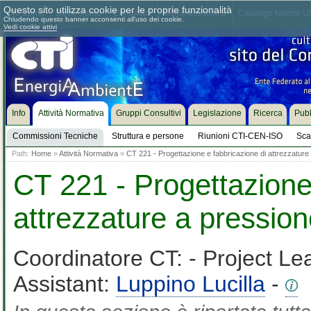
Questo sito utilizza cookie per le proprie funzionalità
Chi siamo
Dove siamo
Contattaci
Come associarsi
Catalogo Norme UN
Chiudendo questo banner acconsenti all'uso dei cookie.
Vedi cookie attivi
Info
Attività Normativa
Gruppi Consultivi
Legislazione
Ricerca
Pubb
Commissioni Tecniche
Struttura e persone
Riunioni CTI-CEN-ISO
Sca
Path:
Home
»
Attività Normativa
»
CT 221 - Progettazione e fabbricazione di attrezzature
CT 221 - Progettazione
attrezzature a pressio
Coordinatore CT:
- Project Le
Assistant:
Luppino Lucilla
-