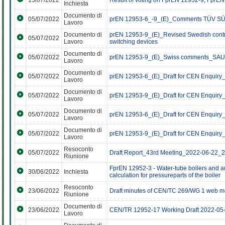
15/07/2022
Result of voting on FprEN 12952-9, FprE
Inchiesta
Documento di
05/07/2022
prEN 12953-6_-9_(E)_Comments TÜV 
Lavoro
Documento di
prEN 12953-9_(E)_Revised Swedish contri
05/07/2022
Lavoro
switching devices
Documento di
05/07/2022
prEN 12953-9_(E)_Swiss comments_SA
Lavoro
Documento di
05/07/2022
prEN 12953-6_(E)_Draft for CEN Enquiry
Lavoro
Documento di
05/07/2022
prEN 12953-9_(E)_Draft for CEN Enquiry
Lavoro
Documento di
05/07/2022
prEN 12953-6_(E)_Draft for CEN Enquiry
Lavoro
Documento di
05/07/2022
prEN 12953-9_(E)_Draft for CEN Enquiry
Lavoro
Resoconto
05/07/2022
Draft Report_43rd Meeting_2022-06-22_
Riunione
FprEN 12952-3 - Water-tube boilers and aux
30/06/2022
Inchiesta
calculation for pressureparts of the boiler
Resoconto
23/06/2022
Draft minutes of CEN/TC 269/WG 1 web m
Riunione
Documento di
23/06/2022
CEN/TR 12952-17 Working Draft 2022-05
Lavoro