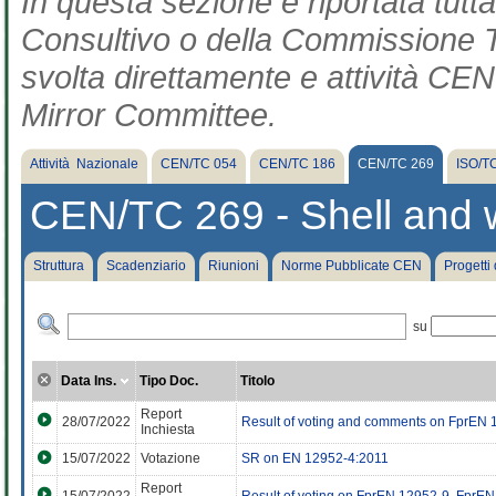
In questa sezione è riportata tut
Consultivo o della Commissione Te
svolta direttamente e attività CEN 
Mirror Committee.
Attività Nazionale
CEN/TC 054
CEN/TC 186
CEN/TC 269
ISO/T
CEN/TC 269 - Shell and w
Struttura
Scadenziario
Riunioni
Norme Pubblicate CEN
Progetti
su
Data Ins.
Tipo Doc.
Titolo
Report
28/07/2022
Result of voting and comments on FprEN
Inchiesta
15/07/2022
Votazione
SR on EN 12952-4:2011
Report