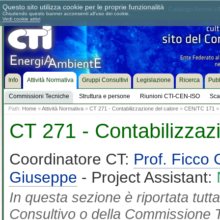
Questo sito utilizza cookie per le proprie funzionalità
Chi siamo
Dove siamo
Contattaci
Come associarsi
Catalogo Norme UN
Chiudendo questo banner acconsenti all'uso dei cookie.
Vedi cookie attivi
Info
Attività Normativa
Gruppi Consultivi
Legislazione
Ricerca
Pubb
Commissioni Tecniche
Struttura e persone
Riunioni CTI-CEN-ISO
Sca
Path:
Home
»
Attività Normativa
»
CT 271 - Contabilizzazione del calore
»
CEN/TC 171
» 
CT 271 - Contabilizzaz
Coordinatore CT:
Prof. Ficco 
Giuseppe
- Project Assistant:
In questa sezione è riportata tut
Consultivo o della Commissione Te