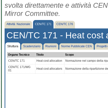
svolta direttamente e attività CEN 
Mirror Committee.
Attività Nazionale
CEN/TC 171
CEN/TC 176
CEN/TC 171 - Heat cost a
Struttura
Scadenziario
Riunioni
Norme Pubblicate CEN
Progetti
Organo Tecnico
Titolo
Scopo
CEN/TC 171
Heat cost allocation
Normazione nel campo della ripart
CEN/TC 171/WG
Heat cost allocators
Normazione della ripartizione dei
01