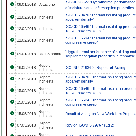
ISO/NP 23327 "Hygrothermal performance of
09/01/2018
Votazione
of moisture sorption/desorption properties 
ISO/CD 29470 "Thermal insulating products 
12/02/2018
Inchiesta
apparent density"
ISO/CD 16546 "Thermal insulating products 
12/02/2018
Inchiesta
freeze-thaw resistance"
ISO/CD 16534 "Thermal insulating products 
12/02/2018
Inchiesta
compressive creep"
"Hygrothermal performance of building mat
09/01/2018
Draft Standard
sorption/desorption properties in response 
Report
16/05/2018
ISO_NP_21936.2_Report_of_Voting
Inchiesta
Report
ISO/CD 29470 - Thermal insulating products 
15/05/2018
Inchiesta
apparent density
Report
ISO/CD 16546 - Thermal insulating products
15/05/2018
Inchiesta
freeze-thaw resistance
Report
ISO/CD 16534 - Thermal insulating products
15/05/2018
Inchiesta
compressive creep
Report
15/05/2018
Result of voting on New Work Item Proposa
Inchiesta
Report
07/03/2018
RoV on ISO/DIS 29767 (Ed 2)
Inchiesta
Report