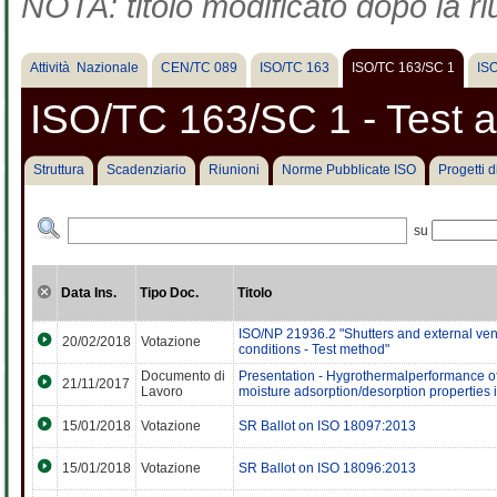
NOTA: titolo modificato dopo la ri
Attività Nazionale
CEN/TC 089
ISO/TC 163
ISO/TC 163/SC 1
IS
ISO/TC 163/SC 1 - Test
Struttura
Scadenziario
Riunioni
Norme Pubblicate ISO
Progetti 
su
Data Ins.
Tipo Doc.
Titolo
ISO/NP 21936.2 "Shutters and external venet
20/02/2018
Votazione
conditions - Test method"
Documento di
Presentation - Hygrothermalperformance of
21/11/2017
Lavoro
moisture adsorption/desorption properties 
15/01/2018
Votazione
SR Ballot on ISO 18097:2013
15/01/2018
Votazione
SR Ballot on ISO 18096:2013