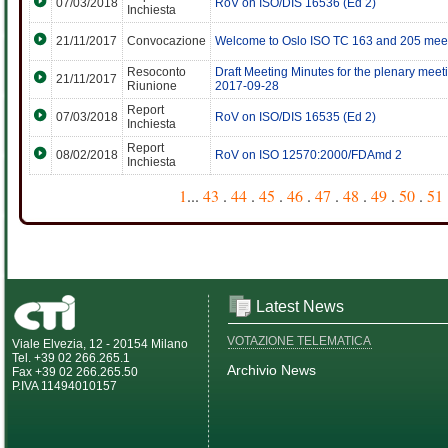
07/03/2018
RoV on ISO/DIS 16536 (Ed 2)
Inchiesta
21/11/2017
Convocazione
Welcome to Oslo ISO TC 163 and 205 mee
Resoconto
Draft Meeting Minutes for the plenary meet
21/11/2017
Riunione
2017-09-28
Report
07/03/2018
RoV on ISO/DIS 16535 (Ed 2)
Inchiesta
Report
08/02/2018
RoV on ISO 12570:2000/FDAmd 2
Inchiesta
1
...
43
.
44
.
45
.
46
.
47
.
48
.
49
.
50
.
51
Latest News
VOTAZIONE TELEMATICA
Viale Elvezia, 12 - 20154 Milano
Tel. +39 02 266.265.1
Archivio News
Fax +39 02 266.265.50
P.IVA 11494010157