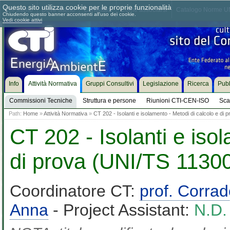
Questo sito utilizza cookie per le proprie funzionalità
Chi siamo
Dove siamo
Contattaci
Come associarsi
Catalogo Norme UN
Chiudendo questo banner acconsenti all'uso dei cookie.
Vedi cookie attivi
Info
Attività Normativa
Gruppi Consultivi
Legislazione
Ricerca
Pubb
Commissioni Tecniche
Struttura e persone
Riunioni CTI-CEN-ISO
Sca
Path:
Home
»
Attività Normativa
»
CT 202 - Isolanti e isolamento - Metodi di calcolo e di
CT 202 - Isolanti e iso
di prova (UNI/TS 11300
Coordinatore CT:
prof. Corra
Anna
- Project Assistant:
N.D.