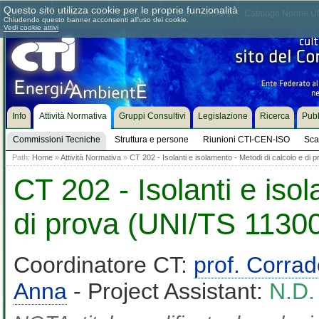
Questo sito utilizza cookie per le proprie funzionalità
Chi siamo
Dove siamo
Contattaci
Come associarsi
Catalogo Norme UN
Chiudendo questo banner acconsenti all'uso dei cookie.
Vedi cookie attivi
Info
Attività Normativa
Gruppi Consultivi
Legislazione
Ricerca
Pubb
Commissioni Tecniche
Struttura e persone
Riunioni CTI-CEN-ISO
Sca
Path:
Home
»
Attività Normativa
»
CT 202 - Isolanti e isolamento - Metodi di calcolo e di
CT 202 - Isolanti e iso
di prova (UNI/TS 11300
Coordinatore CT:
prof. Corra
Anna
- Project Assistant:
N.D.