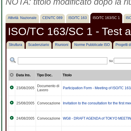
NOTA: titolo modificato dopo la ri
Attività Nazionale
CEN/TC 089
ISO/TC 163
ISO/TC 163/SC 1
IS
ISO/TC 163/SC 1 - Test
Struttura
Scadenziario
Riunioni
Norme Pubblicate ISO
Progetti 
su
Data Ins.
Tipo Doc.
Titolo
Documento di
23/08/2005
Participation Form - Meeting of ISO/TC 16
Lavoro
25/08/2005
Convocazione
Invitation to the consultation for the first
24/08/2005
Convocazione
WG8 - DRAFT AGENDA of TOKYO MEETING