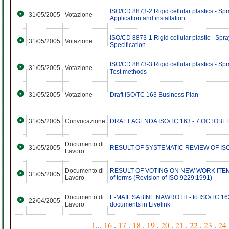
ISO/CD 8873-2 Rigid cellular plastics - Sp
31/05/2005
Votazione
Application and installation
ISO/CD 8873-1 Rigid cellular plastic - Spr
31/05/2005
Votazione
Specification
ISO/CD 8873-3 Rigid cellular plastics - Sp
31/05/2005
Votazione
Test methods
31/05/2005
Votazione
Draft ISO/TC 163 Business Plan
31/05/2005
Convocazione
DRAFT AGENDA ISO/TC 163 - 7 OCTOBER 
Documento di
31/05/2005
RESULT OF SYSTEMATIC REVIEW OF ISO
Lavoro
Documento di
RESULT OF VOTING ON NEW WORK ITEM PR
31/05/2005
Lavoro
of terms (Revision of ISO 9229:1991)
Documento di
E-MAIL SABINE NAWROTH - to ISO/TC 163
22/04/2005
Lavoro
documents in Livelink
1
...
16
.
17
.
18
.
19
.
20
.
21
.
22
.
23
.
24