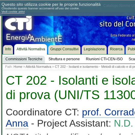
Questo sito utilizza cookie per le proprie funzionalità
Chi siamo
Dove siamo
Contattaci
Come associarsi
Catalogo Norme UN
Chiudendo questo banner acconsenti all'uso dei cookie.
Vedi cookie attivi
Info
Attività Normativa
Gruppi Consultivi
Legislazione
Ricerca
Pubb
Commissioni Tecniche
Struttura e persone
Riunioni CTI-CEN-ISO
Sca
Path:
Home
»
Attività Normativa
»
CT 202 - Isolanti e isolamento - Metodi di calcolo e di
CT 202 - Isolanti e iso
di prova (UNI/TS 11300
Coordinatore CT:
prof. Corra
Anna
- Project Assistant:
N.D.