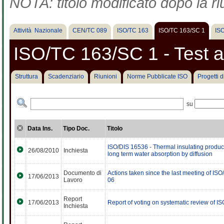
NOTA: titolo modificato dopo la ri
Attività Nazionale
CEN/TC 089
ISO/TC 163
ISO/TC 163/SC 1
IS
ISO/TC 163/SC 1 - Test
Struttura
Scadenziario
Riunioni
Norme Pubblicate ISO
Progetti 
su
Data Ins.
Tipo Doc.
Titolo
ISO/DIS 16536 - Thermal insulating product
26/08/2010
Inchiesta
long term water absorption by diffusion
Documento di
Actions taken since the last meeting of I
17/06/2013
Lavoro
06
Report
17/06/2013
Report of voting on systematic review of I
Inchiesta