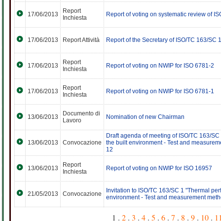
Report
17/06/2013
Report of voting on systematic review of I
Inchiesta
17/06/2013
Report Attività
Report of the Secretary of ISO/TC 163/SC 
Report
17/06/2013
Report of voting on NWIP for ISO 6781-2
Inchiesta
Report
17/06/2013
Report of voting on NWIP for ISO 6781-1
Inchiesta
Documento di
13/06/2013
Nomination of new Chairman
Lavoro
Draft agenda of meeting of ISO/TC 163/SC
13/06/2013
Convocazione
the built environment - Test and measure
12
Report
13/06/2013
Report of voting on NWIP for ISO 16957
Inchiesta
Invitation to ISO/TC 163/SC 1 "Thermal per
21/05/2013
Convocazione
environment - Test and measurement meth
1 .
2
.
3
.
4
.
5
.
6
.
7
.
8
.
9
.
10
.
1