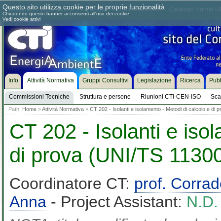
Questo sito utilizza cookie per le proprie funzionalità
Chi siamo
Dove siamo
Contattaci
Come associarsi
Catalogo Norme UN
Chiudendo questo banner acconsenti all'uso dei cookie.
Vedi cookie attivi
Info
Attività Normativa
Gruppi Consultivi
Legislazione
Ricerca
Pubb
Commissioni Tecniche
Struttura e persone
Riunioni CTI-CEN-ISO
Sca
Path:
Home
»
Attività Normativa
»
CT 202 - Isolanti e isolamento - Metodi di calcolo e di
CT 202 - Isolanti e iso
di prova (UNI/TS 11300
Coordinatore CT:
prof. Corra
Anna
- Project Assistant:
N.D.