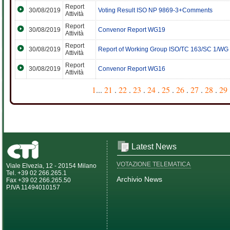
Report
30/08/2019
Voting Result ISO NP 9869-3+Comments
Attività
Report
30/08/2019
Convenor Report WG19
Attività
Report
30/08/2019
Report of Working Group ISO/TC 163/SC 1/WG
Attività
Report
30/08/2019
Convenor Report WG16
Attività
1
...
21
.
22
.
23
.
24
.
25
.
26
.
27
.
28
.
29
Latest News
VOTAZIONE TELEMATICA
Viale Elvezia, 12 - 20154 Milano
Tel. +39 02 266.265.1
Archivio News
Fax +39 02 266.265.50
P.IVA 11494010157