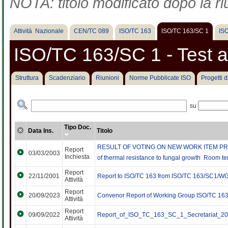
NOTA: titolo modificato dopo la ri
Attività Nazionale
CEN/TC 089
ISO/TC 163
ISO/TC 163/SC 1
IS
ISO/TC 163/SC 1 - Test
Struttura
Scadenziario
Riunioni
Norme Pubblicate ISO
Progetti 
su
Tipo Doc.
Data Ins.
Titolo
RESULT OF VOTING ON NEW WORK ITEM PROPOS
Report
03/03/2003
Inchiesta
of thermal resistance to fungal growth  Room t
Report
22/11/2001
Report to ISO/TC 163 from ISO/TC 163/SC1/W
Attività
Report
20/09/2023
Convenor Report of Working Group ISO/TC 16
Attività
Report
09/09/2022
Report_of_ISO_TC_163_SC_1_Secretariat_20
Attività