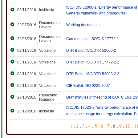
ISO/FDIS 52000-1 "Energy performance of b
03/11/2016
Inchiesta
General framework and procedures"
Documento di
22/07/2016
Working documnets
Lavoro
Documento di
29/08/2016
Comments on ISO/DIS 17772-1
Lavoro
03/11/2016
Votazione
DTR Ballot: ISO/DTR 52000-2
03/11/2016
Votazione
DTR Ballot: ISO/DTR 17772-2.2
08/11/2016
Votazione
DTR Ballot: ISO/DTR 52003-2.2
09/11/2016
Votazione
CIB Ballot: ISO 9229:2007
Resoconto
27/10/2016
Draft minutes of meeting of ISO/TC 163, 2
Riunione
ISO/DIS 18523-2 "Energy performance of bui
23/12/2016
Inchiesta
and space usage for energy calculation  Pa
1
.
2
.
3
.
4
.
5
.
6
.
7
. 8 .
9
.
10
.
1