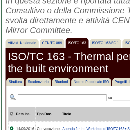
In questa sezione è riportata tut
Consultivo o della Commissione Te
svolta direttamente e attività CEN 
Mirror Committee.
Attività Nazionale
CEN/TC 089
ISO/TC 163
ISO/TC 163/SC 1
IS
ISO/TC 163 - Thermal pe
the built environment
Struttura
Scadenziario
Riunioni
Norme Pubblicate ISO
Progetti 
su
Data Ins.
Tipo Doc.
Titolo
14/09/2016
Convocazione
Agenda for the Workshop of ISO/TC163+IS