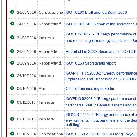
26/09/2016
Convocazione
ISO TC163 Draft agenda Berlin 2016
14/09/2016
Report Attività
ISO-TC163-SC1 Report of the secretariat B
ISO/FDIS 18523-1 "Energy performance of b
31/08/2016
Inchiesta
and room usage for energy calculation  Par
26/09/2016
Report Attività
Report of the SC03 Secretariat to ISO TC1
26/09/2016
Report Attività
ISO/TC163 Secretariats report
ISO-PRF TR 52000-2 "Energy performance of
26/10/2016
Inchiesta
Explanation and justification of ISO 52000-
06/10/2016
Altro
Others from meeting in Berlin
ISO/FDIS 52003-1 "Energy performance of bu
03/11/2016
Inchiesta
certificates  Part 1: General aspects and a
ISO/DIS 17772-1 "Energy performance of buil
03/11/2016
Inchiesta
environmental input parameters for the de
building"
05/10/2016
Convocazione
ISO/TC 163 & ISO/TC 205 Meeting Tokyo,