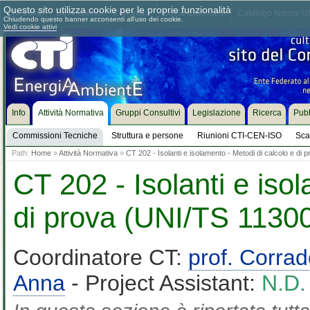
Questo sito utilizza cookie per le proprie funzionalità
Chi siamo
Dove siamo
Contattaci
Come associarsi
Catalogo Norme UN
Chiudendo questo banner acconsenti all'uso dei cookie.
Vedi cookie attivi
Info
Attività Normativa
Gruppi Consultivi
Legislazione
Ricerca
Pubb
Commissioni Tecniche
Struttura e persone
Riunioni CTI-CEN-ISO
Sca
Path:
Home
»
Attività Normativa
»
CT 202 - Isolanti e isolamento - Metodi di calcolo e di
CT 202 - Isolanti e iso
di prova (UNI/TS 11300
Coordinatore CT:
prof. Corra
Anna
- Project Assistant:
N.D.