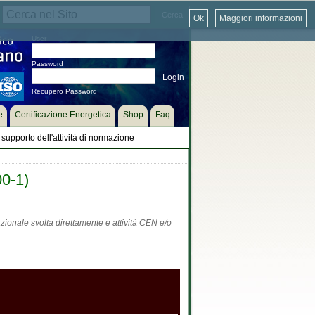
Ok
Maggiori informazioni
User
Password
Recupero Password
e
Certificazione Energetica
Shop
Faq
supporto dell'attività di normazione
00-1)
zionale svolta direttamente e attività CEN e/o