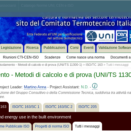
associarsi
Catalogo Norme UNI, CEN e ISO
Legislazione
Ricerca
Pubblicazioni
Corsi
Eventi
Validazione Softwar
Riunioni CTI-CEN-ISO
Scadenze
Come nasce una norma
Documenti a 
 isolamento - Metodi di calcolo e di prova (UNI/TS 11300-1)
»
ISO/TC 163
» Tutti i messaggi
ento - Metodi di calcolo e di prova (UNI/TS 113
roject Leader:
Martino Anna
- Project Assistant:
N.D.
-
azione del Gruppo Consultivo o della Commissione Tecnica, suddivisa tra attività na
tee.
 163
ISO/TC 163/SC 1
ISO/TC 163/SC 2
ISO/TC 205
 energy use in the built environment
me Pubblicate ISO
Progetti di norma ISO
Tutti i messaggi