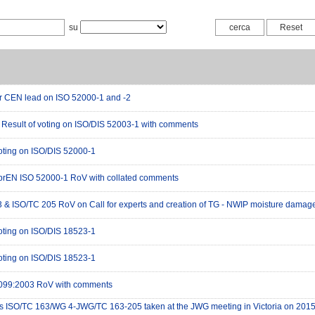
su
r CEN lead on ISO 52000-1 and -2
Result of voting on ISO/DIS 52003-1 with comments
voting on ISO/DIS 52000-1
prEN ISO 52000-1 RoV with collated comments
 & ISO/TC 205 RoV on Call for experts and creation of TG - NWIP moisture damag
voting on ISO/DIS 18523-1
voting on ISO/DIS 18523-1
099:2003 RoV with comments
s ISO/TC 163/WG 4-JWG/TC 163-205 taken at the JWG meeting in Victoria on 2015