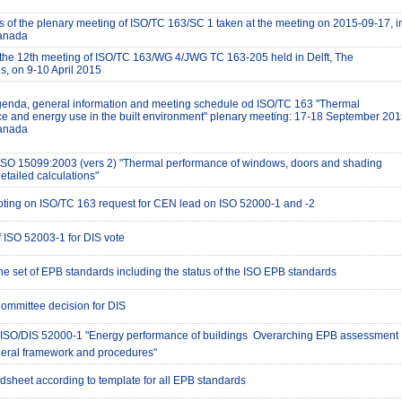
s of the plenary meeting of ISO/TC 163/SC 1 taken at the meeting on 2015-09-17, i
Canada
 the 12th meeting of ISO/TC 163/WG 4/JWG TC 163-205 held in Delft, The
s, on 9-10 April 2015
 agenda, general information and meeting schedule od ISO/TC 163 "Thermal
e and energy use in the built environment" plenary meeting: 17-18 September 201
Canada
 ISO 15099:2003 (vers 2) "Thermal performance of windows, doors and shading
etailed calculations"
voting on ISO/TC 163 request for CEN lead on ISO 52000-1 and -2
f ISO 52003-1 for DIS vote
he set of EPB standards including the status of the ISO EPB standards
ommittee decision for DIS
 ISO/DIS 52000-1 "Energy performance of buildings  Overarching EPB assessment 
neral framework and procedures"
dsheet according to template for all EPB standards