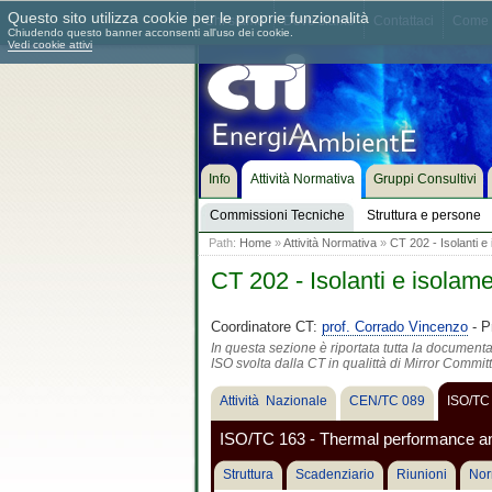
Questo sito utilizza cookie per le proprie funzionalità
Chi siamo
Dove siamo
Contattaci
Come 
Chiudendo questo banner acconsenti all'uso dei cookie.
Vedi cookie attivi
Info
Attività Normativa
Gruppi Consultivi
Commissioni Tecniche
Struttura e persone
Path:
Home
»
Attività Normativa
»
CT 202 - Isolanti e
CT 202 - Isolanti e isolam
Coordinatore CT:
prof. Corrado Vincenzo
- P
In questa sezione è riportata tutta la document
ISO svolta dalla CT in qualittà di Mirror Commit
Attività Nazionale
CEN/TC 089
ISO/TC
ISO/TC 163 - Thermal performance and
Struttura
Scadenziario
Riunioni
Nor