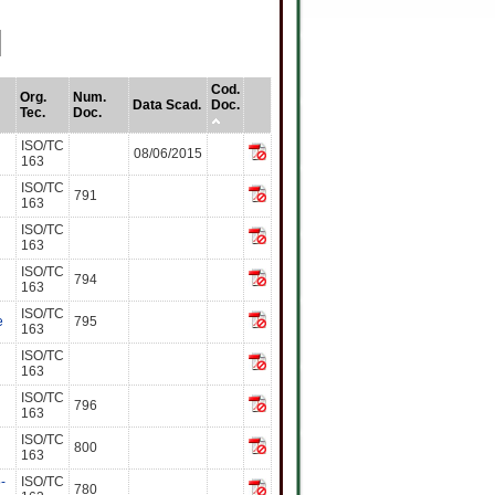
Cod.
Org.
Num.
Data Scad.
Doc.
Tec.
Doc.
ISO/TC
08/06/2015
163
ISO/TC
791
163
ISO/TC
163
ISO/TC
794
163
ISO/TC
e
795
163
ISO/TC
163
ISO/TC
796
163
ISO/TC
800
163
-
ISO/TC
780