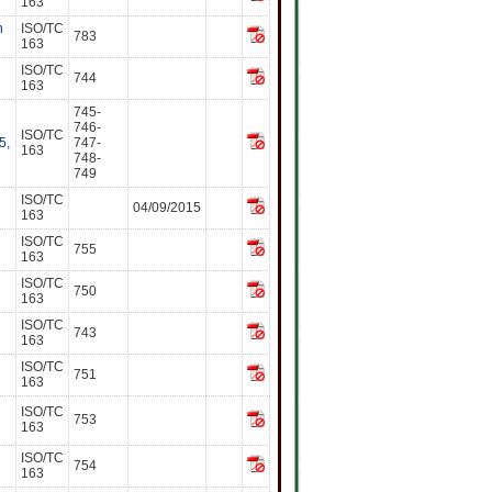
163
n
ISO/TC
783
163
ISO/TC
744
163
745-
746-
ISO/TC
5,
747-
163
748-
749
ISO/TC
04/09/2015
163
ISO/TC
755
163
ISO/TC
750
163
ISO/TC
743
163
ISO/TC
751
163
ISO/TC
753
163
ISO/TC
754
163