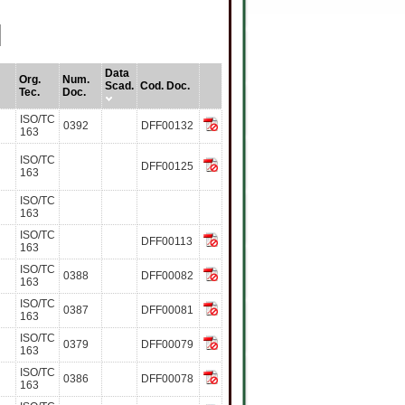
Data
Org.
Num.
Scad.
Cod. Doc.
Tec.
Doc.
ISO/TC
0392
DFF00132
163
ISO/TC
DFF00125
163
ISO/TC
163
ISO/TC
DFF00113
163
ISO/TC
0388
DFF00082
163
ISO/TC
0387
DFF00081
163
ISO/TC
0379
DFF00079
163
ISO/TC
0386
DFF00078
163