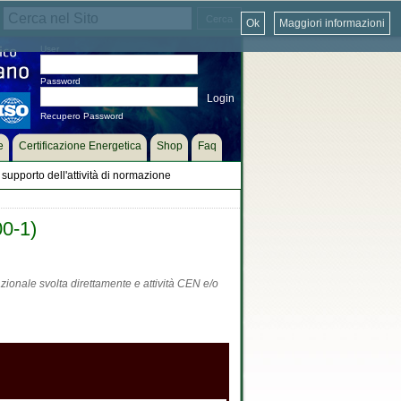
Ok
Maggiori informazioni
User
Password
Recupero Password
e
Certificazione Energetica
Shop
Faq
supporto dell'attività di normazione
00-1)
zionale svolta direttamente e attività CEN e/o