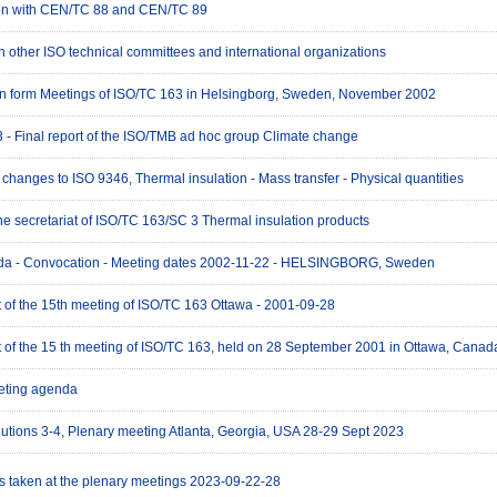
on with CEN/TC 88 and CEN/TC 89
h other ISO technical committees and international organizations
on form Meetings of ISO/TC 163 in Helsingborg, Sweden, November 2002
 - Final report of the ISO/TMB ad hoc group Climate change
hanges to ISO 9346, Thermal insulation - Mass transfer - Physical quantities
he secretariat of ISO/TC 163/SC 3 Thermal insulation products
da - Convocation - Meeting dates 2002-11-22 - HELSINGBORG, Sweden
t of the 15th meeting of ISO/TC 163 Ottawa - 2001-09-28
rt of the 15 th meeting of ISO/TC 163, held on 28 September 2001 in Ottawa, Canad
eting agenda
lutions 3-4, Plenary meeting Atlanta, Georgia, USA 28-29 Sept 2023
s taken at the plenary meetings 2023-09-22-28