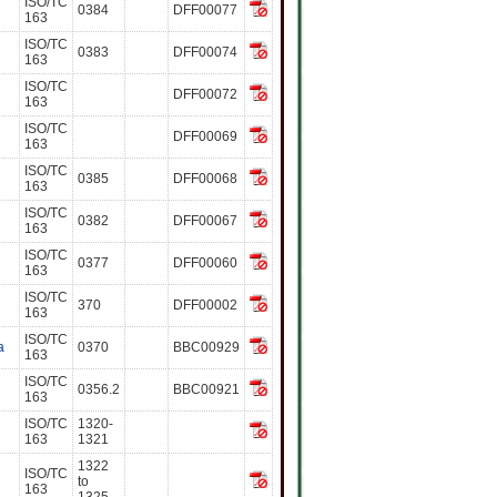
ISO/TC
0384
DFF00077
163
ISO/TC
0383
DFF00074
163
ISO/TC
DFF00072
163
ISO/TC
DFF00069
163
ISO/TC
0385
DFF00068
163
ISO/TC
0382
DFF00067
163
ISO/TC
0377
DFF00060
163
ISO/TC
370
DFF00002
163
ISO/TC
a
0370
BBC00929
163
ISO/TC
0356.2
BBC00921
163
ISO/TC
1320-
163
1321
1322
ISO/TC
to
163