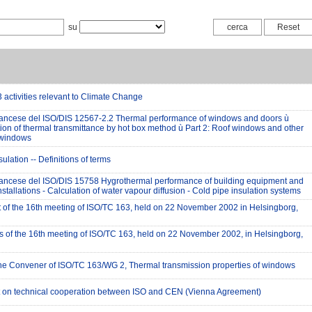
su
 activities relevant to Climate Change
rancese del ISO/DIS 12567-2.2 Thermal performance of windows and doors ù
ion of thermal transmittance by hot box method ù Part 2: Roof windows and other
 windows
ulation -- Definitions of terms
rancese del ISO/DIS 15758 Hygrothermal performance of building equipment and
installations - Calculation of water vapour diffusion - Cold pipe insulation systems
rt of the 16th meeting of ISO/TC 163, held on 22 November 2002 in Helsingborg,
s of the 16th meeting of ISO/TC 163, held on 22 November 2002, in Helsingborg,
the Convener of ISO/TC 163/WG 2, Thermal transmission properties of windows
on technical cooperation between ISO and CEN (Vienna Agreement)