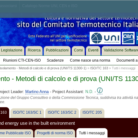
associarsi
Catalogo Norme UNI, CEN e ISO
Legislazione
Ricerca
Pubblicazioni
Corsi
Eventi
Validazione Softwar
Riunioni CTI-CEN-ISO
Scadenze
Come nasce una norma
Documenti a 
 isolamento - Metodi di calcolo e di prova (UNI/TS 11300-1)
»
ISO/TC 163
» Tutti i messaggi
ento - Metodi di calcolo e di prova (UNI/TS 113
roject Leader:
Martino Anna
- Project Assistant:
N.D.
-
azione del Gruppo Consultivo o della Commissione Tecnica, suddivisa tra attività na
tee.
 163
ISO/TC 163/SC 1
ISO/TC 163/SC 2
ISO/TC 205
 energy use in the built environment
me Pubblicate ISO
Progetti di norma ISO
Tutti i messaggi