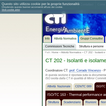
Questo sito utilizza cookie per le proprie funzionalità
Chi siamo
Dove siamo
Contattaci
Come 
Chiudendo questo banner acconsenti all'uso dei cookie.
Vedi cookie attivi
Info
Attività Normativa
Gruppi Consultivi
Commissioni Tecniche
Struttura e persone
Path:
Home
»
Attività Normativa
»
CT 202 - Isolanti e
CT 202 - Isolanti e isolam
Coordinatore CT:
prof. Corrado Vincenzo
- P
In questa sezione è riportata tutta la document
ISO svolta dalla CT in qualittà di Mirror Commit
Attività Nazionale
CEN/TC 089
ISO/TC
ISO/TC 163 - Thermal performance and
Struttura
Scadenziario
Riunioni
Nor