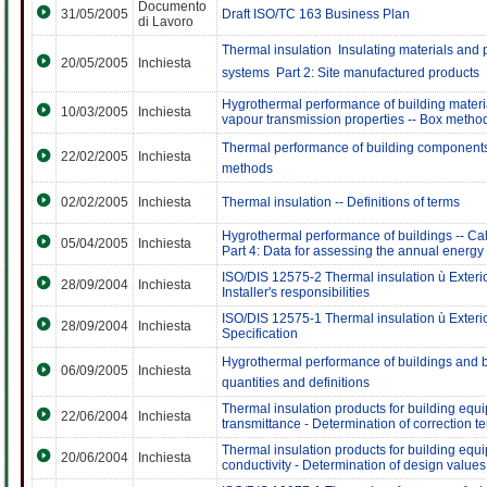
Documento
31/05/2005
Draft ISO/TC 163 Business Plan
di Lavoro
Thermal insulation  Insulating materials and 
20/05/2005
Inchiesta
systems  Part 2: Site manufactured products
Hygrothermal performance of building materia
10/03/2005
Inchiesta
vapour transmission properties -- Box metho
Thermal performance of building components 
22/02/2005
Inchiesta
methods
02/02/2005
Inchiesta
Thermal insulation -- Definitions of terms
Hygrothermal performance of buildings -- Calc
05/04/2005
Inchiesta
Part 4: Data for assessing the annual energy
ISO/DIS 12575-2 Thermal insulation ù Exterior
28/09/2004
Inchiesta
Installer's responsibilities
ISO/DIS 12575-1 Thermal insulation ù Exterior
28/09/2004
Inchiesta
Specification
Hygrothermal performance of buildings and bui
06/09/2005
Inchiesta
quantities and definitions
Thermal insulation products for building equi
22/06/2004
Inchiesta
transmittance - Determination of correction t
Thermal insulation products for building equi
20/06/2004
Inchiesta
conductivity - Determination of design values