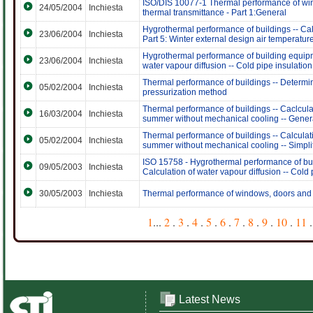
ISO/DIS 10077-1 Thermal performance of wind
24/05/2004
Inchiesta
thermal transmittance - Part 1:General
Hygrothermal performance of buildings -- Calc
23/06/2004
Inchiesta
Part 5: Winter external design air temperatur
Hygrothermal performance of building equipmen
23/06/2004
Inchiesta
water vapour diffusion -- Cold pipe insulatio
Thermal performance of buildings -- Determina
05/02/2004
Inchiesta
pressurization method
Thermal performance of buildings -- Caclculat
16/03/2004
Inchiesta
summer without mechanical cooling -- General
Thermal performance of buildings -- Calculati
05/02/2004
Inchiesta
summer without mechanical cooling -- Simpl
ISO 15758 - Hygrothermal performance of buil
09/05/2003
Inchiesta
Calculation of water vapour diffusion -- Cold
30/05/2003
Inchiesta
Thermal performance of windows, doors and 
1
...
2
.
3
.
4
.
5
.
6
.
7
.
8
.
9
.
10
.
11
.
Latest News