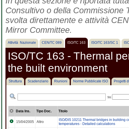
In questa sezione è riportata tut
Consultivo o della Commissione Te
svolta direttamente e attività CEN 
Mirror Committee.
Attività Nazionale
CEN/TC 089
ISO/TC 163
ISO/TC 163/SC 1
IS
ISO/TC 163 - Thermal pe
the built environment
Struttura
Scadenziario
Riunioni
Norme Pubblicate ISO
Progetti 
su
Data Ins.
Tipo Doc.
Titolo
ISO/DIS 10211 Thermal bridges in building co
15/04/2005
Altro
temperatures - Detailed calculations