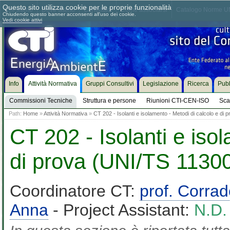
Questo sito utilizza cookie per le proprie funzionalità
Chi siamo
Dove siamo
Contattaci
Come associarsi
Catalogo Norme UN
Chiudendo questo banner acconsenti all'uso dei cookie.
Vedi cookie attivi
Info
Attività Normativa
Gruppi Consultivi
Legislazione
Ricerca
Pubb
Commissioni Tecniche
Struttura e persone
Riunioni CTI-CEN-ISO
Sca
Path:
Home
»
Attività Normativa
»
CT 202 - Isolanti e isolamento - Metodi di calcolo e di
CT 202 - Isolanti e iso
di prova (UNI/TS 11300
Coordinatore CT:
prof. Corra
Anna
- Project Assistant:
N.D.