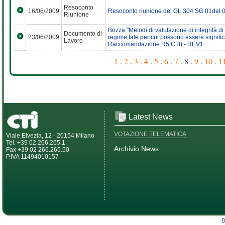
Resoconto
16/06/2009
Resoconto riunione del GL 304 SG 01del 
Riunione
Bozza "Metodi di valutazione di integrità di
Documento di
23/06/2009
regime tale per cui possono essere signific
Lavoro
Raccomandazione R5 CTI) - REV1
1
.
2
.
3
.
4
.
5
.
6
.
7
. 8 .
9
.
10
.
1
Latest News
VOTAZIONE TELEMATICA
Viale Elvezia, 12 - 20154 Milano
Tel. +39 02 266.265.1
Archivio News
Fax +39 02 266.265.50
P.IVA 11494010157
D