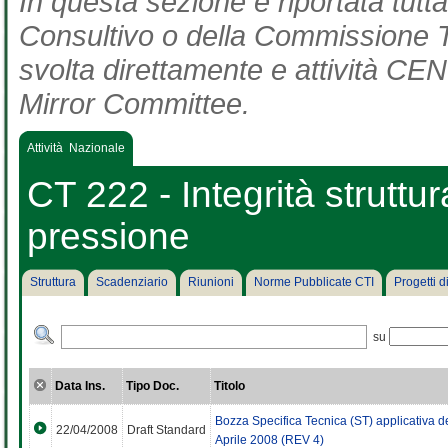
In questa sezione è riportata tut
Consultivo o della Commissione Te
svolta direttamente e attività CEN 
Mirror Committee.
Attività Nazionale
CT 222 - Integrità struttur
pressione
Struttura
Scadenziario
Riunioni
Norme Pubblicate CTI
Progetti 
su
Data Ins.
Tipo Doc.
Titolo
Bozza Specifica Tecnica (ST) applicativa d
22/04/2008
Draft Standard
Aprile 2008 (REV 4)