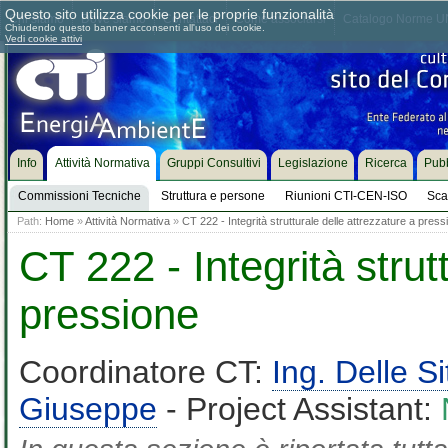
Questo sito utilizza cookie per le proprie funzionalità
Chi siamo
Dove siamo
Contattaci
Come associarsi
Catalogo Norme UN
Chiudendo questo banner acconsenti all'uso dei cookie.
Vedi cookie attivi
Info
Attività Normativa
Gruppi Consultivi
Legislazione
Ricerca
Pubb
Commissioni Tecniche
Struttura e persone
Riunioni CTI-CEN-ISO
Sca
Path:
Home
»
Attività Normativa
»
CT 222 - Integrità strutturale delle attrezzature a press
CT 222 - Integrità strut
pressione
Coordinatore CT:
Ing. Delle S
Giuseppe
- Project Assistant: