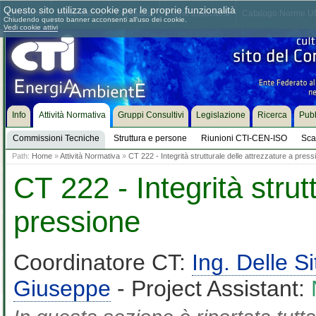
Questo sito utilizza cookie per le proprie funzionalità
Chi siamo
Dove siamo
Contattaci
Come associarsi
Catalogo Norme UN
Chiudendo questo banner acconsenti all'uso dei cookie.
Vedi cookie attivi
Info
Attività Normativa
Gruppi Consultivi
Legislazione
Ricerca
Pubb
Commissioni Tecniche
Struttura e persone
Riunioni CTI-CEN-ISO
Sca
Path:
Home
»
Attività Normativa
»
CT 222 - Integrità strutturale delle attrezzature a press
CT 222 - Integrità strut
pressione
Coordinatore CT:
Ing. Delle S
Giuseppe
- Project Assistant: