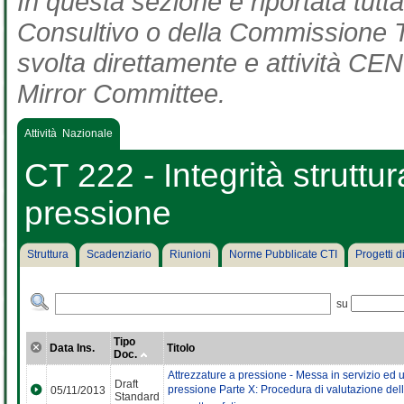
In questa sezione è riportata tut
Consultivo o della Commissione Te
svolta direttamente e attività CEN 
Mirror Committee.
Attività Nazionale
CT 222 - Integrità struttur
pressione
Struttura
Scadenziario
Riunioni
Norme Pubblicate CTI
Progetti 
su
Tipo
Data Ins.
Titolo
Doc.
Attrezzature a pressione - Messa in servizio ed ut
Draft
pressione Parte X: Procedura di valutazione dell
05/11/2013
Standard