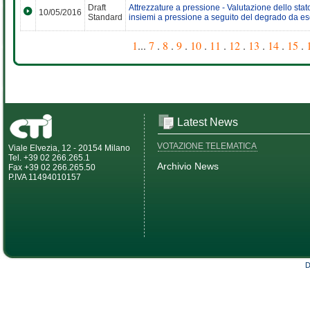
Draft
Attrezzature a pressione - Valutazione dello stat
10/05/2016
Standard
insiemi a pressione a seguito del degrado da ese
1
...
7
.
8
.
9
.
10
.
11
.
12
.
13
.
14
.
15
.
Latest News
VOTAZIONE TELEMATICA
Viale Elvezia, 12 - 20154 Milano
Tel. +39 02 266.265.1
Archivio News
Fax +39 02 266.265.50
P.IVA 11494010157
D