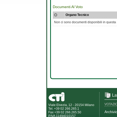
Documenti Al Voto
Organo Tecnico
Non ci sono documenti disponibili in questa
La
VOTAZI
Viale Elvezia, 12 - 20154 Milano
Tel. +39 02 266.265.1
Archivi
Fax +39 02 266.265.50
P.IVA 11494010157