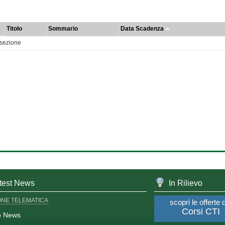
Titolo
Sommario
Data Scadenza
 sezione
test News
In Rilievo
ONE TELEMATICA
scopri le offerte 
Corsi CTI
o News