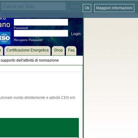
Ok
Maggiori informazioni
User
Password
Recupero Password
e
Certificazione Energetica
Shop
Faq
supporto dell'attività di normazione
zionale svolta direttamente e attività CEN e/o