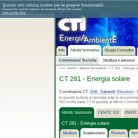
Questo sito utilizza cookie per le proprie funzionalità
Chi siamo
Dove siamo
Contattaci
Come 
Chiudendo questo banner acconsenti all'uso dei cookie.
Vedi cookie attivi
Info
Attività Normativa
Gruppi Consultivi
Commissioni Tecniche
Struttura e persone
Path:
Home
»
Attività Normativa
»
CT 281 - Energia s
CT 281 - Energia solare
Coordinatore CT:
Dott. Sabatelli Vincenzo
- 
In questa sezione è riportata tutta la document
ISO svolta dalla CT in qualittà di Mirror Commit
Attività Nazionale
CEN/TC 312
ISO/TC
CT 281 - Energia solare
Struttura
Scadenziario
Riunioni
Nor