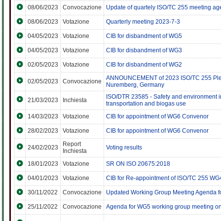
08/06/2023
Convocazione
Update of quartely ISO/TC 255 meeting a
08/06/2023
Votazione
Quarterly meeting 2023-7-3
04/05/2023
Votazione
CIB for disbandment of WG5
04/05/2023
Votazione
CIB for disbandment of WG3
02/05/2023
Votazione
CIB for disbandment of WG2
ANNOUNCEMENT of 2023 ISO/TC 255 Plen
02/05/2023
Convocazione
Nuremberg, Germany
ISO/DTR 23585 - Safety and environment in
21/03/2023
Inchiesta
transportation and biogas use
14/03/2023
Votazione
CIB for appointment of WG6 Convenor
28/02/2023
Votazione
CIB for appointment of WG6 Convenor
Report
24/02/2023
Voting results
Inchiesta
18/01/2023
Votazione
SR ON ISO 20675:2018
04/01/2023
Votazione
CIB for Re-appointment of ISO/TC 255 W
30/11/2022
Convocazione
Updated Working Group Meeting Agenda f
25/11/2022
Convocazione
Agenda for WG5 working group meeting o