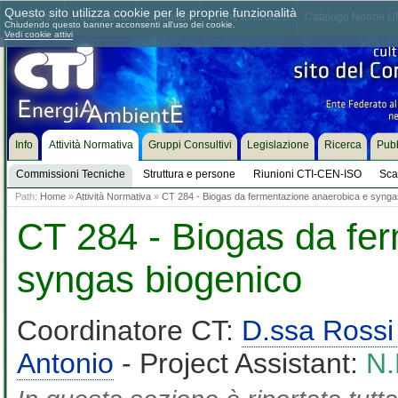
Questo sito utilizza cookie per le proprie funzionalità
Chi siamo
Dove siamo
Contattaci
Come associarsi
Catalogo Norme UN
Chiudendo questo banner acconsenti all'uso dei cookie.
Vedi cookie attivi
Info
Attività Normativa
Gruppi Consultivi
Legislazione
Ricerca
Pubb
Commissioni Tecniche
Struttura e persone
Riunioni CTI-CEN-ISO
Sca
Path:
Home
»
Attività Normativa
»
CT 284 - Biogas da fermentazione anaerobica e synga
CT 284 - Biogas da fe
syngas biogenico
Coordinatore CT:
D.ssa Rossi 
Antonio
- Project Assistant:
N.