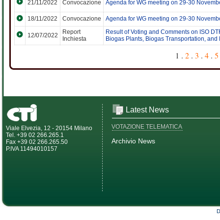
21/11/2022
Convocazione
Agenda for WG meeting on 29-30 Novembe
18/11/2022
Convocazione
Agenda for WG meeting on 29-30 Novembe
Report
Result of Voting and Comments on ISO DTR
12/07/2022
Inchiesta
Biogas Plants, Biogas Transportation, and
1 .
2
.
3
.
4
.
5
Latest News
VOTAZIONE TELEMATICA
Viale Elvezia, 12 - 20154 Milano
Tel. +39 02 266.265.1
Archivio News
Fax +39 02 266.265.50
P.IVA 11494010157
D