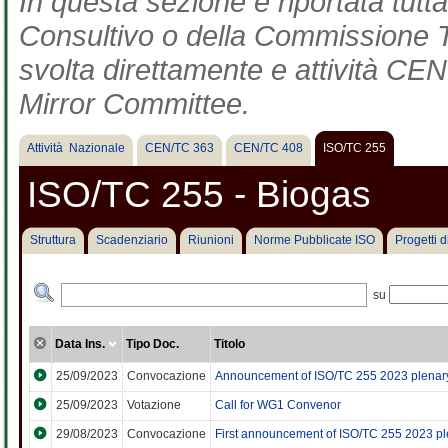
In questa sezione è riportata tut
Consultivo o della Commissione Te
svolta direttamente e attività CEN 
Mirror Committee.
Attività Nazionale
CEN/TC 363
CEN/TC 408
ISO/TC 255
ISO/TC 255 - Biogas
Struttura
Scadenziario
Riunioni
Norme Pubblicate ISO
Progetti 
su
Data Ins.
Tipo Doc.
Titolo
25/09/2023
Convocazione
Announcement of ISO/TC 255 2023 plenary 
25/09/2023
Votazione
Call for WG1 Convenor
29/08/2023
Convocazione
First announcement of ISO/TC 255 2023 pl