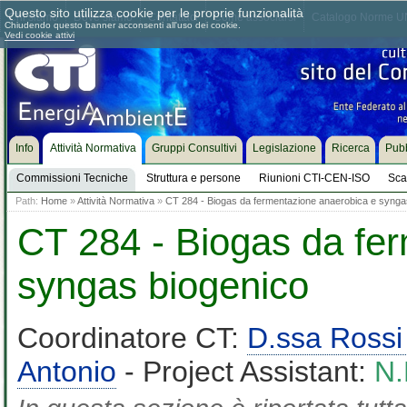
Questo sito utilizza cookie per le proprie funzionalità
Chi siamo
Dove siamo
Contattaci
Come associarsi
Catalogo Norme UN
Chiudendo questo banner acconsenti all'uso dei cookie.
Vedi cookie attivi
Info
Attività Normativa
Gruppi Consultivi
Legislazione
Ricerca
Pubb
Commissioni Tecniche
Struttura e persone
Riunioni CTI-CEN-ISO
Sca
Path:
Home
»
Attività Normativa
»
CT 284 - Biogas da fermentazione anaerobica e synga
CT 284 - Biogas da fe
syngas biogenico
Coordinatore CT:
D.ssa Rossi 
Antonio
- Project Assistant:
N.