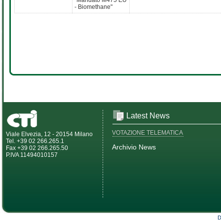
"Mandato M475 EU
- Biomethane"
Latest News
VOTAZIONE TELEMATICA
Viale Elvezia, 12 - 20154 Milano
Tel. +39 02 266.265.1
Archivio News
Fax +39 02 266.265.50
P.IVA 11494010157
D