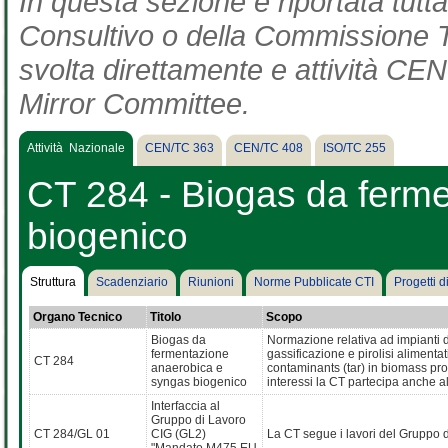
In questa sezione è riportata tut
Consultivo o della Commissione Te
svolta direttamente e attività CEN 
Mirror Committee.
Attività Nazionale
CEN/TC 363
CEN/TC 408
ISO/TC 255
CT 284 - Biogas da ferm
biogenico
Struttura
Scadenziario
Riunioni
Norme Pubblicate CTI
Progetti 
Organo Tecnico
Titolo
Scopo
Biogas da
Normazione relativa ad impianti 
fermentazione
gassificazione e pirolisi alimen
CT 284
anaerobica e
contaminants (tar) in biomass pro
syngas biogenico
interessi la CT partecipa anche al
Interfaccia al
Gruppo di Lavoro
CT 284/GL 01
CIG (GL2)
La CT segue i lavori del Gruppo 