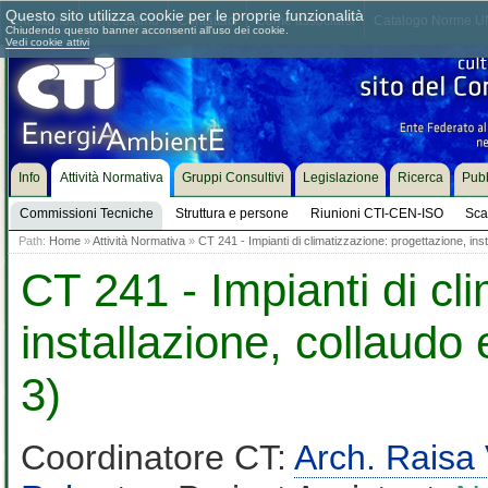
Questo sito utilizza cookie per le proprie funzionalità
Chi siamo
Dove siamo
Contattaci
Come associarsi
Catalogo Norme UN
Chiudendo questo banner acconsenti all'uso dei cookie.
Vedi cookie attivi
Info
Attività Normativa
Gruppi Consultivi
Legislazione
Ricerca
Pubb
Commissioni Tecniche
Struttura e persone
Riunioni CTI-CEN-ISO
Sca
Path:
Home
»
Attività Normativa
»
CT 241 - Impianti di climatizzazione: progettazione, ins
CT 241 - Impianti di cl
installazione, collaudo
3)
Coordinatore CT:
Arch. Raisa 