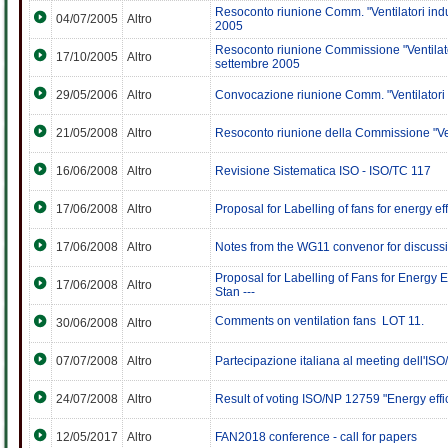
Resoconto riunione Comm. "Ventilatori indust
04/07/2005
Altro
2005
Resoconto riunione Commissione "Ventilatori
17/10/2005
Altro
settembre 2005
29/05/2006
Altro
Convocazione riunione Comm. "Ventilatori i
21/05/2008
Altro
Resoconto riunione della Commissione "Vent
16/06/2008
Altro
Revisione Sistematica ISO - ISO/TC 117
17/06/2008
Altro
Proposal for Labelling of fans for energy ef
17/06/2008
Altro
Notes from the WG11 convenor for discuss
Proposal for Labelling of Fans for Energy E
17/06/2008
Altro
Stan ---
Comments on ventilation fans  LOT 11.
30/06/2008
Altro
07/07/2008
Altro
Partecipazione italiana al meeting dell'I
24/07/2008
Altro
Result of voting ISO/NP 12759 "Energy effic
12/05/2017
Altro
FAN2018 conference - call for papers