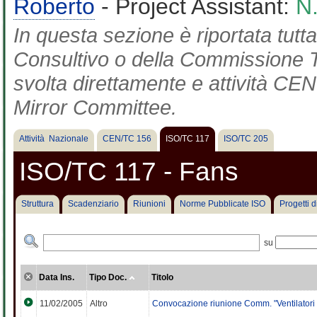
Roberto
- Project Assistant:
N
In questa sezione è riportata tut
Consultivo o della Commissione Te
svolta direttamente e attività CEN 
Mirror Committee.
Attività Nazionale
CEN/TC 156
ISO/TC 117
ISO/TC 205
ISO/TC 117 - Fans
Struttura
Scadenziario
Riunioni
Norme Pubblicate ISO
Progetti 
su
Data Ins.
Tipo Doc.
Titolo
11/02/2005
Altro
Convocazione riunione Comm. "Ventilatori i