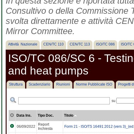
In questa sezione è riportata tut
Consultivo o della Commissione Te
svolta direttamente e attività CEN 
Mirror Committee.
Attività Nazionale
CEN/TC 110
CEN/TC 113
ISO/TC 086
ISO/TC 
ISO/TC 086/SC 6 - Testing
and heat pumps
Struttura
Scadenziario
Riunioni
Norme Pubblicate ISO
Progetti 
su
Data Ins.
Tipo Doc.
Titolo
Report
06/09/2022
Form 21 - ISO/TS 16491:2012 (vers 3)_(ed
Inchiesta