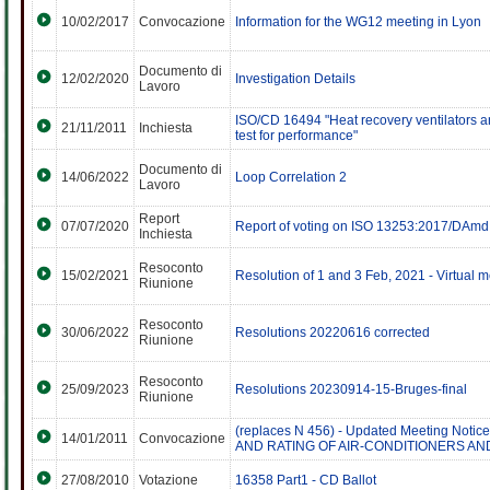
10/02/2017
Convocazione
Information for the WG12 meeting in Lyon
Documento di
12/02/2020
Investigation Details
Lavoro
ISO/CD 16494 "Heat recovery ventilators an
21/11/2011
Inchiesta
test for performance"
Documento di
14/06/2022
Loop Correlation 2
Lavoro
Report
07/07/2020
Report of voting on ISO 13253:2017/DAmd 
Inchiesta
Resoconto
15/02/2021
Resolution of 1 and 3 Feb, 2021 - Virtual 
Riunione
Resoconto
30/06/2022
Resolutions 20220616 corrected
Riunione
Resoconto
25/09/2023
Resolutions 20230914-15-Bruges-final
Riunione
(replaces N 456) - Updated Meeting Notic
14/01/2011
Convocazione
AND RATING OF AIR-CONDITIONERS AND 
27/08/2010
Votazione
16358 Part1 - CD Ballot