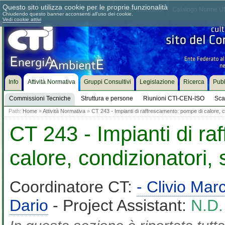
Questo sito utilizza cookie per le proprie funzionalità
Chi siamo
Dove siamo
Contattaci
Come associarsi
Catalogo Norme UN
Chiudendo questo banner acconsenti all'uso dei cookie.
Vedi cookie attivi
Info
Attività Normativa
Gruppi Consultivi
Legislazione
Ricerca
Pubb
Commissioni Tecniche
Struttura e persone
Riunioni CTI-CEN-ISO
Sca
Path:
Home
»
Attività Normativa
»
CT 243 - Impianti di raffrescamento: pompe di calore, 
CT 243 - Impianti di r
calore, condizionatori,
Coordinatore CT:
- Clivio Ma
Dario
- Project Assistant:
N.D.