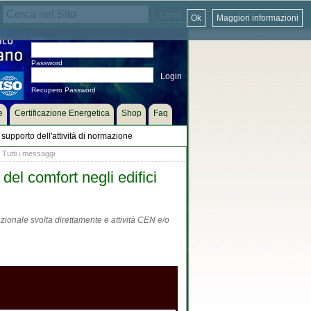
Ok
Maggiori informazioni
User
Password
Recupero Password
e
Certificazione Energetica
Shop
Faq
supporto dell'attività di normazione
 Tutti i messaggi
del comfort negli edifici
zionale svolta direttamente e attività CEN e/o