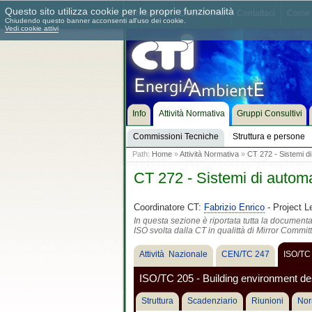
Questo sito utilizza cookie per le proprie funzionalità
Chi siamo
Dove siamo
Contattaci
Come 
Chiudendo questo banner acconsenti all'uso dei cookie.
Vedi cookie attivi
Info
Attività Normativa
Gruppi Consultivi
Commissioni Tecniche
Struttura e persone
Path:
Home
»
Attività Normativa
»
CT 272 - Sistemi di 
CT 272 - Sistemi di automaz
Coordinatore CT:
Fabrizio Enrico
- Project L
In questa sezione è riportata tutta la document
ISO svolta dalla CT in qualittà di Mirror Commit
Attività Nazionale
CEN/TC 247
ISO/TC
ISO/TC 205 - Building environment de
Struttura
Scadenziario
Riunioni
Nor