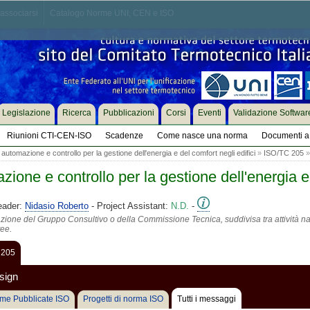
associarsi
Catalogo Norme UNI, CEN e ISO
Legislazione
Ricerca
Pubblicazioni
Corsi
Eventi
Validazione Softwar
Riunioni CTI-CEN-ISO
Scadenze
Come nasce una norma
Documenti a 
automazione e controllo per la gestione dell'energia e del comfort negli edifici
»
ISO/TC 205
»
ione e controllo per la gestione dell'energia e 
eader:
Nidasio Roberto
- Project Assistant:
N.D.
-
azione del Gruppo Consultivo o della Commissione Tecnica, suddivisa tra attività na
tee.
 205
sign
me Pubblicate ISO
Progetti di norma ISO
Tutti i messaggi