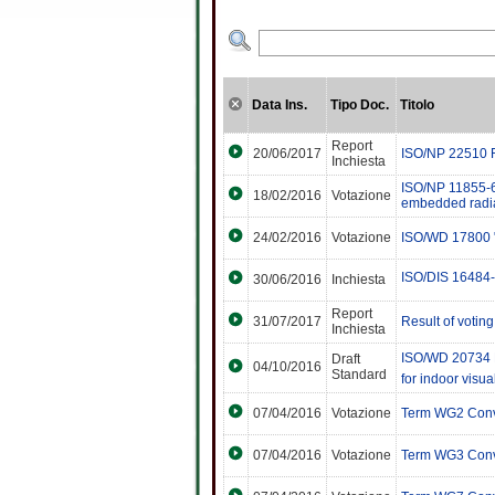
Data Ins.
Tipo Doc.
Titolo
Report
20/06/2017
ISO/NP 22510 F
Inchiesta
ISO/NP 11855-6 
18/02/2016
Votazione
embedded radian
24/02/2016
Votazione
ISO/WD 17800 "F
ISO/DIS 16484-2
30/06/2016
Inchiesta
Report
31/07/2017
Result of voti
Inchiesta
ISO/WD 20734 B
Draft
04/10/2016
Standard
for indoor visu
07/04/2016
Votazione
Term WG2 Con
07/04/2016
Votazione
Term WG3 Con