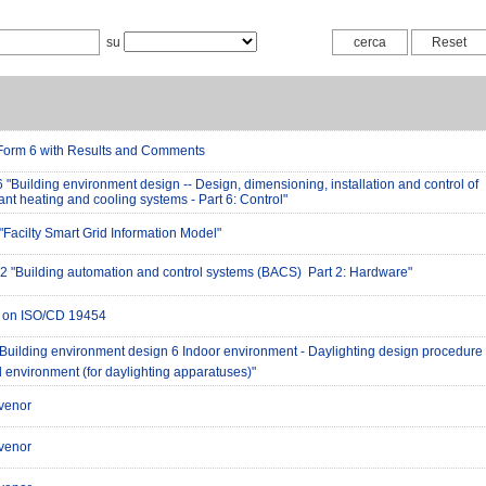
su
orm 6 with Results and Comments
"Building environment design -- Design, dimensioning, installation and control of
t heating and cooling systems - Part 6: Control"
acilty Smart Grid Information Model"
 "Building automation and control systems (BACS)  Part 2: Hardware"
ng on ISO/CD 19454
uilding environment design 6 Indoor environment - Daylighting design procedure
al environment (for daylighting apparatuses)"
venor
venor