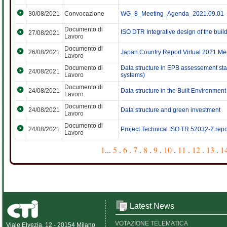
30/08/2021
Convocazione
WG_8_Meeting_Agenda_2021.09.01
Documento di
ISO DTR Integrative design of the buil
27/08/2021
Lavoro
Documento di
26/08/2021
Japan Country Report Virtual 2021 Me
Lavoro
Documento di
Data structure in EPB assessement s
24/08/2021
Lavoro
systems)
Documento di
24/08/2021
Data structure in the Built Environmen
Lavoro
Documento di
24/08/2021
Data structure and green investment
Lavoro
Documento di
24/08/2021
Project Technical ISO TR 52032-2 repor
Lavoro
1
...
5
.
6
.
7
.
8
.
9
.
10
.
11
.
12
.
13
.
1
Latest News
VOTAZIONE TELEMATICA
Viale Elvezia, 12 - 20154 Milano