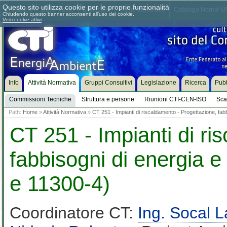
Questo sito utilizza cookie per le proprie funzionalità
Chi siamo
Dove siamo
Contattaci
Come associarsi
Catalogo Norme UN
Chiudendo questo banner acconsenti all'uso dei cookie.
Vedi cookie attivi
Info
Attività Normativa
Gruppi Consultivi
Legislazione
Ricerca
Pubb
Commissioni Tecniche
Struttura e persone
Riunioni CTI-CEN-ISO
Sca
Path:
Home
»
Attività Normativa
»
CT 251 - Impianti di riscaldamento - Progettazione, fa
CT 251 - Impianti di ri
fabbisogni di energia 
e 11300-4)
Coordinatore CT:
Ing. Socal 