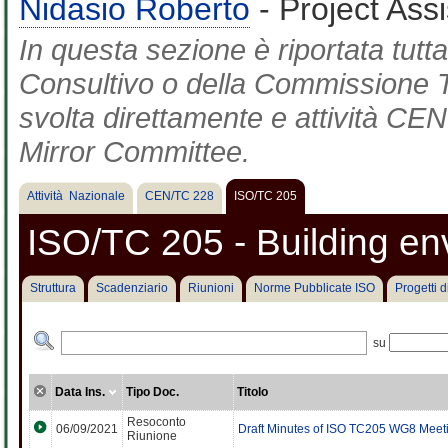
Nidasio Roberto
- Project Ass
In questa sezione è riportata tut
Consultivo o della Commissione Te
svolta direttamente e attività CEN 
Mirror Committee.
Attività Nazionale
CEN/TC 228
ISO/TC 205
ISO/TC 205 - Building en
Struttura
Scadenziario
Riunioni
Norme Pubblicate ISO
Progetti 
su
Data Ins.
Tipo Doc.
Titolo
Resoconto
06/09/2021
Draft Minutes of ISO TC205 WG8 Meet
Riunione