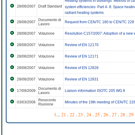
Heating systems in buildings  Method of c
28/08/2007
Draft Standard
system efficiencies  Part 4- 8: Space heat
radiant heating systems
Documento di
28/08/2007
Request from CEN/TC 180 to CEN/TC 228 f
Lavoro
28/08/2007
Votazione
Resolution C157/2007: Adoption of a new 
28/08/2007
Votazione
Review of EN 12170
28/08/2007
Votazione
Review of EN 12171
28/08/2007
Votazione
Review of EN 12828
28/08/2007
Votazione
Review of EN 12831
Documento di
17/09/2009
Liaison information ISOTC 205 WG 8
Lavoro
Resoconto
03/03/2008
Minutes of the 19th meeting of CEN/TC 22
Riunione
1
...
21
.
22
.
23
.
24
.
25
.
26
.
27
.
28
.
29