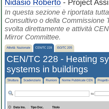
Nidasio Roberto
- Project Ass
In questa sezione è riportata tut
Consultivo o della Commissione Te
svolta direttamente e attività CEN 
Mirror Committee.
Attività Nazionale
CEN/TC 228
ISO/TC 205
CEN/TC 228 - Heating sy
systems in buildings
Struttura
Scadenziario
Riunioni
Norme Pubblicate CEN
Progetti
su
Data Ins.
Tipo Doc.
Titolo