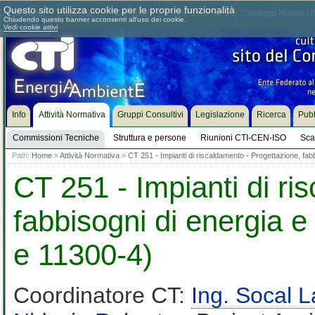
Questo sito utilizza cookie per le proprie funzionalità
Chi siamo
Dove siamo
Contattaci
Come associarsi
Catalogo Norme UN
Chiudendo questo banner acconsenti all'uso dei cookie.
Vedi cookie attivi
Info
Attività Normativa
Gruppi Consultivi
Legislazione
Ricerca
Pubb
Commissioni Tecniche
Struttura e persone
Riunioni CTI-CEN-ISO
Sca
Path:
Home
»
Attività Normativa
»
CT 251 - Impianti di riscaldamento - Progettazione, fa
CT 251 - Impianti di ri
fabbisogni di energia 
e 11300-4)
Coordinatore CT:
Ing. Socal 